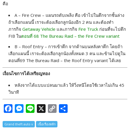
คือ
A – Fire Crew – แผนรถดับเพลิง คือ เข้าไปในตึกจากชั้นล่าง
ถ้าเลือกแผนนี้ เราจะต้องเลือกลูกน้องอีก 2 คน และต้องทำ
ภารกิจ
Getaway Vehicle
และภารกิจ
Fire Truck
ก่อนที่จะไปตึก
FIB ใน
ตอนที่ 68 The Bureau Raid – the Fire Crew variant
B – Roof Entry – การเข้าตึก จากด้านบนหลังคาตึก โดยถ้า
เลือกแผนนี้ เราจะต้องเลือกลูกน้องทั้งหมด 3 คน และข้ามไปดูใน
ตอนที่69 The Bureau Raid – the Roof Entry variant ได้เลย
เงื่อนไขการได้เหรียญทอง
หลังจากได้แบบแปลนมาแล้ว ให้วิ่งหนีโดยใช้เวลาไม่เกิน 45
วินาที
F
M
L
X
C
S
a
e
i
o
h
Grand theft auto v
เนื้อเรื่องหลัก
c
s
n
p
a