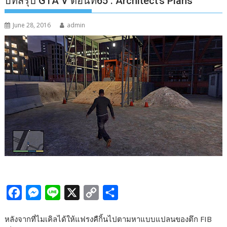
บทสรุป GTA V ตอนที่65 : Architect’s Plans
June 28, 2016
admin
F
M
L
X
C
S
a
e
i
o
h
หลังจากที่ไมเคิลได้ให้แฟรงคืกิ้นไปตามหาแบบแปลนของตึก FIB
c
s
n
p
a