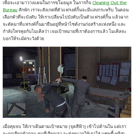
เพื่อจะเอามาวางแผนในการขโมยมูล ในภารกิจ
Cleaning Out the
e
s
e
y
r
Bureau
สักพัก เราจะสังเกตที่ตัวแฟรงค์กิ้นจะมีแสงกระพริบ ในตอน
b
e
L
e
เลือกตัวที่จะบังคับ ให้เราเปลี่ยนไปบังคับเป็นตัวแฟรงค์กิ้น แล้วฉาก
จะตัดมาที่แฟรงค์กิ้นมายืนอยู่ที่หน้าไซต์งานก่อสร้างแห่งหนึ่ง และ
o
n
i
กำลังโทรคุยกับไมเคิลว่า เจอเป้าหมายที่เราต้องการแล้ว ไมเคิลจะ
o
g
n
บอกให้ระมัดระวังด้วย
k
e
k
r
เมื่อคุยจบ ให้เราเดินตามเป้าหมาย (จุดสีฟ้า) เข้าไปด้านใน แต่เรา
จะถูกเรียกตัวก่อน คนที่เรียกเรา จะส่งหมวกให้เราใส่ (เซพตี้เฟริส)