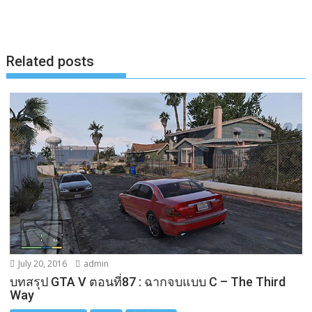
o
n
i
o
g
n
k
e
k
Related posts
r
July 20, 2016
admin
บทสรุป GTA V ตอนที่87 : ฉากจบแบบ C – The Third
Way