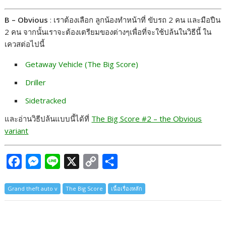
B – Obvious
: เราต้องเลือก ลูกน้องทำหน้าที่ ขับรถ 2 คน และมือปืน
2 คน จากนั้นเราจะต้องเตรียมของต่างๆเพื่อที่จะใช้ปล้นในวิธีนี้ ใน
เควสต่อไปนี้
Getaway Vehicle (The Big Score)
Driller
Sidetracked
และอ่านวิธีปล้นแบบนี้ได้ที่
The Big Score #2 – the Obvious
variant
F
M
L
X
C
S
a
e
i
o
h
Grand theft auto v
The Big Score
เนื้อเรื่องหลัก
c
s
n
p
a
e
s
e
y
r
b
e
L
e