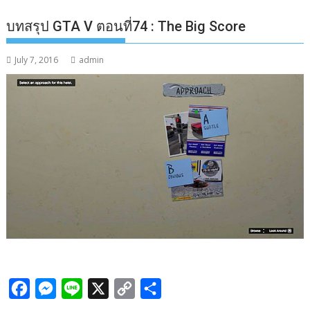
บทสรุป GTA V ตอนที่74 : The Big Score
July 7, 2016
admin
F
M
L
X
C
S
a
e
i
o
h