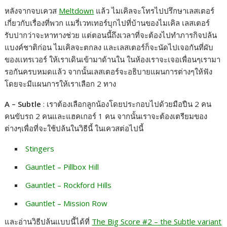
หลังจากจบเควส
Meltdown
แล้ว ไมเคิลจะโทรไปปรึกษาเลสเตอร์
c
s
n
p
a
เกี่ยวกับเรื่องที่พวก แมรี่เวทเทอร์บุกไปที่บ้านของไมเคิล เลสเตอร์
e
s
e
y
r
รับปากว่าจะหาทางช่วย แต่ตอนนี้ถึงเวลาที่จะต้องไปทำภารกิจปล้น
b
e
L
e
แบงค์ชาติก่อน ไมเคิลจะตกลง และเลสเตอร์ก็จะนัดไปเจอกันที่ผับ
ของเเทรเวอร์ ให้เราเดินเข้ามาด้านใน ในห้องเราจะเจอเพื่อนๆเรามา
o
n
i
รอกันครบหมดแล้ว จากนั้นเลสเตอร์จะอธิบายแผนการต่างๆให้ฟัง
o
g
n
โดยจะมีแผนการให้เราเลือก 2 ทาง
k
e
k
A – Subtle
: เราต้องเลือกลูกน้องโดยประกอบไปด้วยมือปืน 2 คน
r
คนขับรถ 2 คนและแฮคเกอร์ 1 คน จากนั้นเราจะต้องเตรียมของ
ต่างๆเพื่อที่จะใช้ปล้นในวิธีนี้ ในเควสต่อไปนี้
Stingers
Gauntlet – Pillbox Hill
Gauntlet – Rockford Hills
Gauntlet – Mission Row
และอ่านวิธีปล้นแบบนี้ได้ที่
The Big Score #2 – the Subtle variant