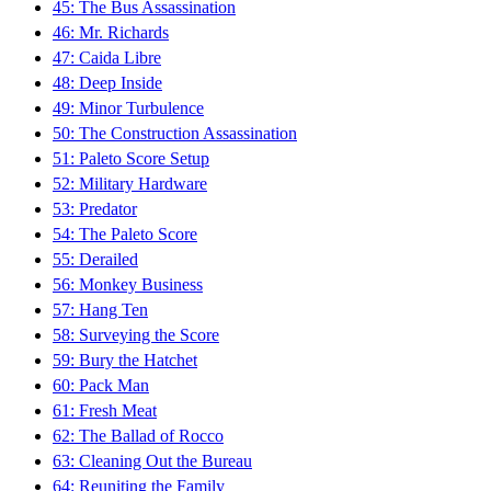
45: The Bus Assassination
46: Mr. Richards
47: Caida Libre
48: Deep Inside
49: Minor Turbulence
50: The Construction Assassination
51: Paleto Score Setup
52: Military Hardware
53: Predator
54: The Paleto Score
55: Derailed
56: Monkey Business
57: Hang Ten
58: Surveying the Score
59: Bury the Hatchet
60: Pack Man
61: Fresh Meat
62: The Ballad of Rocco
63: Cleaning Out the Bureau
64: Reuniting the Family