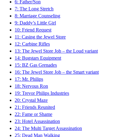
6: Father/Son
7: The Long Stretch
8: Marriage Counseling
9: Daddy’s Little Girl
10: Friend Request
11: Casing the Jewel Store
12: Carbine Rifles
13: The Jewel Store Job – the Loud variant
14: Bugstars Equipment
15: BZ Gas Grenades
16: The Jewel Store Job – the Smart variant
17: Mr. Philips
18: Nervous Ron
19: Trevor Philips Industries
20: Crystal Maze
21: Friends Reunited
22: Fame or Shame
23: Hotel Assassination
24: The Multi Target Assassination
25: Dead Man Walking