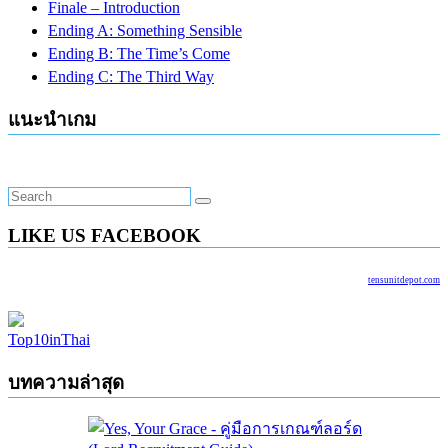
Finale – Introduction
Ending A: Something Sensible
Ending B: The Time’s Come
Ending C: The Third Way
แนะนำเกม
LIKE US FACEBOOK
tensunitdepot.com
Top10inThai
บทความล่าสุด