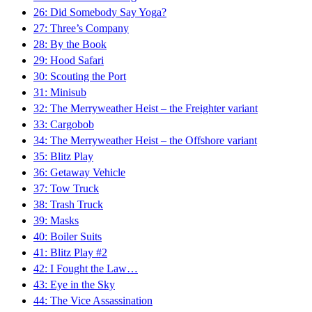
26: Did Somebody Say Yoga?
27: Three’s Company
28: By the Book
29: Hood Safari
30: Scouting the Port
31: Minisub
32: The Merryweather Heist – the Freighter variant
33: Cargobob
34: The Merryweather Heist – the Offshore variant
35: Blitz Play
36: Getaway Vehicle
37: Tow Truck
38: Trash Truck
39: Masks
40: Boiler Suits
41: Blitz Play #2
42: I Fought the Law…
43: Eye in the Sky
44: The Vice Assassination