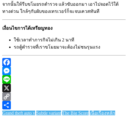
จากนั้นให้รีบขโมยรถตำรวจ แล้วขับออกมา เอาไปจอดไว้ใต้
ทางด่วน ใกล้ๆกับผับของเทรเวอร์ก็จะจบเควสทันที
เงื่อนไขการได้เหรียญทอง
ใช้เวลาทำภารกิจไม่เกิน 2 นาที
รถตู้ตำรวจที่เราขโมยมาจะต้องไม่ชนรุนแรง
Facebook
Messenger
Line
X
Copy
Grand theft auto v
Subtle variant
The Big Score
เนื้อเรื่องหลัก
Link
Share