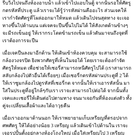
รีบวิ่งไปจนถึงห้องอาบน้ำ แล้วเข้าไปแอบในตู้ จากนั้นรอให้ศัตรู
กดรหัสที่ประตู แล้วเราจะได้รู้ว่ารหัสผ่านคืออะไร ส่วนเจคให้
เรากำจัดศัตรูที่โผล่ออกมาให้หมด แล้วเดินไปจนสุดทาง จะเจอ
ทางขึ้นไปด้านบน แต่เจคจะปีนขึ้นไปไม่ได้ ให้สังเกตด้านข้างๆ
จะมีรถเข็นอยู่ ให้เรากระโดดข้ามรถเข็น แล้วดันมาจนถึงจุดที่
เราต้องการจะปีน
เมื่อเจคปีนลงมาอีกด้าน ให้เดินเข้าห้องควบคุม จะสามารถใช้
กล้องวงจรปิด ยิงพวกศัตรูที่เห็นในจอได้ โดยเราจะต้องกำจัด
ศัตรูให้หมด เพื่อช่วยให้เชอรี่สามารถหนีศัตรูไปได้ (เราสามารถ
สลับกล้องไปตัวอื่นได้เรื่อยๆ) เมื่อเชอรี่กดรหัสผ่านประตูที่ 2 ได้
ให้เราซูมกล้องไปดูรหัสที่เชอรี่กด จากนั้นให้เราเอารหัสนั้น มา
ใส่ในประตูที่อยู่ใกล้ๆกับเรา เราจะสามารถไปต่อได้ จากนั้นทั้ง
เจคและเชอรี่ให้เดินต่อไปตามทาง จนมาเจอกันที่ห้องแต่งตัว ทั้ง
คู่จะเปลี่ยนเสื้อผ้าและได้อาวุธคืน
เมื่อเราออกมาด้านนอก ให้เราพยายามเก็บเหรียญที่ดรอปจาก
ศพศัตรู ให้ได้อย่างน้อย 3 เหรียญ แล้วเดินเข้าไปด้านใน เราจะ
เจอรูปปั้นตั้งอยู่กลางห้องโถงใหญ่ เมื่อใส่เหรียญไป 3 เหรียญ