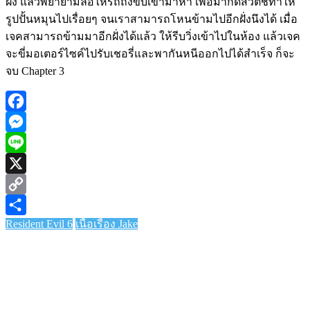
ฝั่ง แล้วพยายามล่อให้รถถังขับเข้ามาหา เพื่อมากดสวิตช์ทำให้
รูปปั้นหมุนไปเรื่อยๆ จนเราสามารถโหนข้ามไปอีกฝั่งนึงได้ เมื่อ
เจคสามารถข้ามมาอีกฝั่งได้แล้ว ให้รีบวิ่งเข้าไปในห้อง แล้วเจค
จะขี่มอเตอร์ไซค์ไปรับเชอรี่และพากันหนีออกไปได้สำเร็จ ก็จะ
จบ Chapter 3
Facebook
Messenger
Line
X
Copy
Resident Evil 6
เนื้อเรื่อง Jake
Link
Share