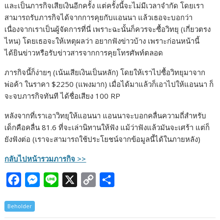
และเป็นภารกิจเสียเงินอีกครั้ง แต่ครั้งนี้จะไม่มีเวลาจำกัด โดยเรา
e
s
e
y
r
สามารถรับภารกิจได้จากการคุยกับแอนนา แล้วเธอจะบอกว่า
b
e
L
e
เนื่องจากเราเป็นผู้จัดการที่นี่ เพราะฉะนั้นก็ควรจะซื้อวิทยุ (เกี่ยวตรง
ไหน) โดยเธอจะให้เหตุผลว่า อยากฟังข่าวบ้าง เพราะก่อนหน้านี้
o
n
i
ได้ยินข่าวหรือรับข่าวสารจากการคุยโทรศัพท์ตลอด
o
g
n
k
e
k
ภารกิจนี้ก็ง่ายๆ (เน้นเสียเงินเป็นหลัก) โดยให้เราไปซื้อวิทยุมาจาก
พ่อค้า ในราคา $2250 (แพงมาก) เมื่อได้มาแล้วก็เอาไปให้แอนนา ก็
r
จะจบภารกิจทันที ได้ชื่อเสียง 100 RP
หลังจากที่เราเอาวิทยุให้แอนนา แอนนาจะบอกคลื่นความถี่สำหรับ
เด็กคือคลื่น 81.6 ที่จะเล่านิทานให้ฟัง แม้ว่าฟังแล้วมันจะเศร้า แต่ก็
ยังฟังต่อ (เราจะสามารถใช้ประโยชน์จากข้อมูลนี้ได้ในภายหลัง)
กลับไปหน้ารวมภารกิจ >>
F
M
L
X
C
S
a
e
i
o
h
Beholder
c
s
n
p
a