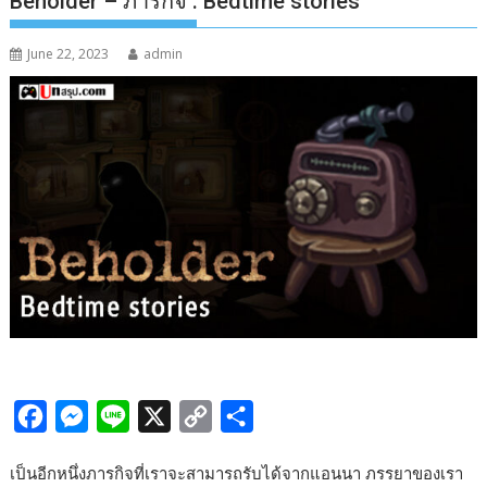
Beholder – ภารกิจ : Bedtime stories
June 22, 2023
admin
F
M
L
X
C
S
a
e
i
o
h
เป็นอีกหนึ่งภารกิจที่เราจะสามารถรับได้จากแอนนา ภรรยาของเรา
c
s
n
p
a