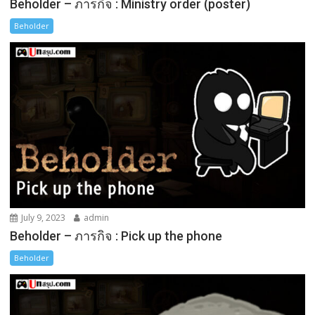
Beholder – ภารกิจ : Ministry order (poster)
Beholder
July 9, 2023
admin
Beholder – ภารกิจ : Pick up the phone
Beholder