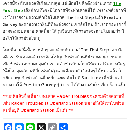
เควสนี้จะเป็นเควสที่เกิดแบบสุ่ม แต่เงื่อนไขคือต้องผ่านเควส
The
c
s
n
p
a
First Step
เสียก่อน ถึงจะมีโอกาสที่จะทำเควสนี้ได้ เพราะหลังจากที่
e
s
e
y
r
เราไปรายงานความสำเร็จในเควส The First Step แล้ว
Preston
b
e
L
e
Garvey
จะถามว่าเรายินดีที่จะช่วยงานเขาอีกไหม ถ้าเราตกลง เขาก็
อาจจะมอบหมายเควสนี้มาให้ (หรือบางทีเราอาจจะถามไปเลยว่า มี
o
n
i
อะไรให้เราช่วยไหม)
o
g
n
k
e
k
โดยที่เควสนี้เนื้อหาหลักๆ จะคล้ายกับเควส The First Step เลย คือ
เมื่อเรารับเควสแล้ว เราต้องไปคุยกับชาวบ้านที่ยังรอดอยู่ภายนอก
r
เพื่อชักชวนมารวมกลุ่มกับเรา แล้วชาวบ้านก็จะให้เราไปจัดการศัตรู
(ซึ่งก็จะสุ่มสถานที่อีกเช่นกัน) และเมื่อเรากำจัดศัตรูได้หมดแล้ว ก็
กลับมาคุยกับชาวบ้านอีกครั้ง และกลับไปที่
Sanctuary
เพื่อที่จะไป
รายงานให้
Preston Garvey
รู้ว่า เราได้ทำงานสำเร็จเรียบร้อยแล้ว
**ปกติแล้วชื่อเต็มๆของเควส Raider Troubles จะตามด้วยสถานที่
เช่น
Raider Troubles at Oberland Station หมายถึงให้เราไปช่วย
คนที่อยู่ที่ Oberland Station เป็นต้น**
F
M
L
X
C
S