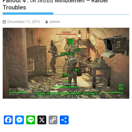
Fallout 4 : เควสย่อย Minutemen – Raider
Troubles
December 11, 2015
admin
F
M
L
X
C
S
a
e
i
o
h