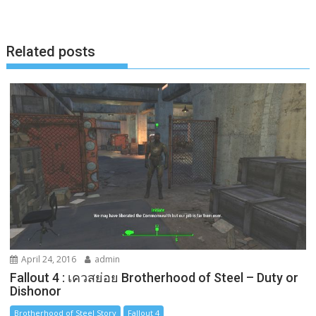
o
g
n
k
e
k
Related posts
r
April 24, 2016
admin
Fallout 4 : เควสย่อย Brotherhood of Steel – Duty or
Dishonor
Brotherhood of Steel Story
Fallout 4