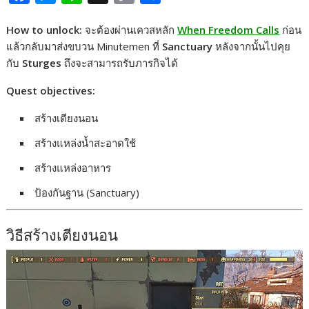
a
e
i
o
h
How to unlock:
จะต้องผ่านเควสหลัก
When Freedom Calls
ก่อน
c
s
n
p
a
แล้วกลับมาส่งขบวน Minutemen ที่
Sanctuary
หลังจากนั้นไปคุย
e
s
e
y
r
กับ
Sturges
ถึงจะสามารถรับภารกิจได้
b
e
L
e
Quest objectives:
o
n
i
o
g
n
สร้างเตียงนอน
k
e
k
สร้างแหล่งน้ำสะอาดใช้
r
สร้างแหล่งอาหาร
ป้องกันฐาน (Sanctuary)
วิธีสร้างเตียงนอน