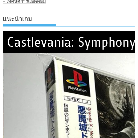
– เทคนิคการแฮคคอม
แนะนำเกม