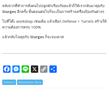
หลังจากที่ทำการสั่งคนไปปลูกผักเรียบร้อยแล้วก็ให้เรากลับมาคุยกับ
Sturges
อีกครั้ง ขั้นตอนต่อไปก็จะเป็นการสร้างเครื่องป้องกันต่างๆ
ไปที่โต๊ะ workshop เช่นเดิม แล้วเลือก Defense > Turrets สร้างให้
ความต้องการครบ 100%
แล้วกลับไปคุยกับ
Sturges
ก็จะจบเควส
F
M
L
X
C
S
a
e
i
o
h
Fallout 4
Minutemen Story
c
s
n
p
a
e
s
e
y
r
b
e
L
e
o
n
i