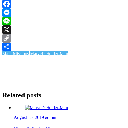
Facebook
Messenger
Line
X
Copy
Main Missions
Marvel's Spider-Man
Link
Share
Related posts
August 15, 2019
admin