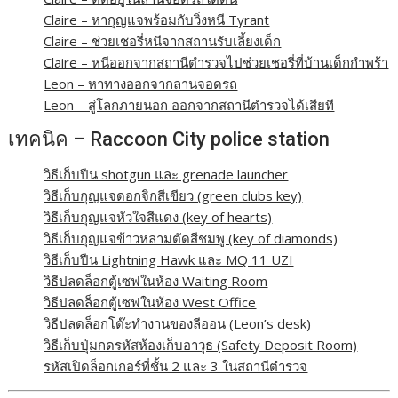
Claire – หากุญแจพร้อมกับวิ่งหนี Tyrant
Claire – ช่วยเชอรี่หนีจากสถานรับเลี้ยงเด็ก
Claire – หนีออกจากสถานีตำรวจไปช่วยเชอรี่ที่บ้านเด็กกำพร้า
Leon – หาทางออกจากลานจอดรถ
Leon – สู่โลกภายนอก ออกจากสถานีตำรวจได้เสียที
เทคนิค – Raccoon City police station
วิธีเก็บปืน shotgun และ grenade launcher
วิธีเก็บกุญแจดอกจิกสีเขียว (green clubs key)
วิธีเก็บกุญแจหัวใจสีแดง (key of hearts)
วิธีเก็บกุญแจข้าวหลามตัดสีชมพู (key of diamonds)
วิธีเก็บปืน Lightning Hawk และ MQ 11 UZI
วิธีปลดล็อกตู้เซฟในห้อง Waiting Room
วิธีปลดล็อกตู้เซฟในห้อง West Office
วิธีปลดล็อกโต๊ะทำงานของลีออน (Leon’s desk)
วิธีเก็บปุ่มกดรหัสห้องเก็บอาวุธ (Safety Deposit Room)
รหัสเปิดล็อกเกอร์ที่ชั้น 2 และ 3 ในสถานีตำรวจ