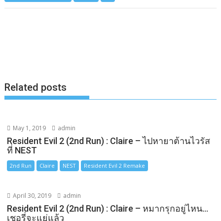
e
s
e
y
r
b
e
L
e
o
n
i
o
g
n
k
e
k
Related posts
r
May 1, 2019
admin
Resident Evil 2 (2nd Run) : Claire – ไปหายาต้านไวรัส
ที่ NEST
2nd Run
Claire
NEST
Resident Evil 2 Remake
April 30, 2019
admin
Resident Evil 2 (2nd Run) : Claire – หมากรุกอยู่ไหน…
เชอรี่จะแย่แล้ว