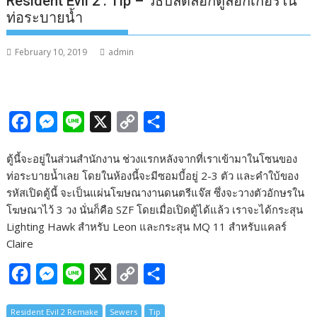
Resident Evil 2 : Tip – วิธีปลดล็อกตู้ล็อกเกอร์ใน
ท่อระบายน้ำ
February 10, 2019
admin
F
M
L
X
C
S
a
e
i
o
h
ตู้นี้จะอยู่ในส่วนสำนักงาน ช่วงแรกหลังจากที่เราเข้ามาในโซนของ
c
s
n
p
a
ท่อระบายน้ำเลย โดยในห้องนี้จะมีซอมบี้อยู่ 2-3 ตัว และคำใบ้ของ
e
s
e
y
r
รหัสเปิดตู้นี้ จะเป็นแผ่นโฆษณางานดนตรีแจ๊ส ซึ่งจะวางตัวอักษรใน
b
e
L
e
โฆษณาไว้ 3 วง นั่นก็คือ SZF โดยเมื่อเปิดตู้ได้แล้ว เราจะได้กระสุน
Lighting Hawk สำหรับ Leon และกระสุน MQ 11 สำหรับแคลร์
o
n
i
Claire
o
g
n
k
e
k
F
M
L
X
C
S
r
a
e
i
o
h
Resident Evil 2 Remake
Sewers
Tip
c
s
n
p
a