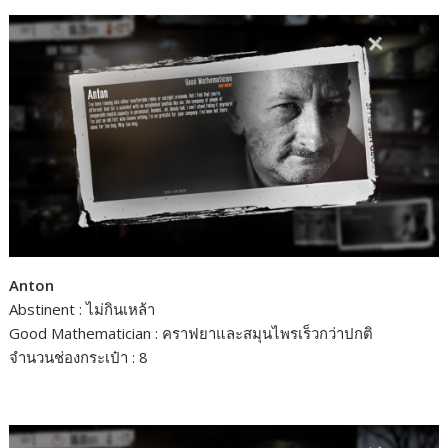
e
s
e
y
r
b
e
L
e
o
n
i
o
g
n
k
e
k
r
Anton
Abstinent : ไม่กินเหล้า
Good Mathematician : คราฟยาและสมุนไพรเร็วกว่าปกติ
จำนวนช่องกระเป๋า : 8