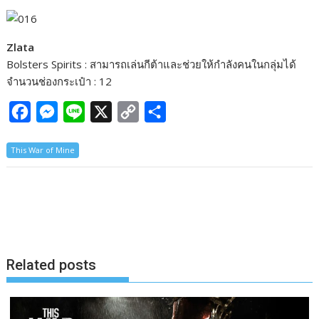
Zlata
Bolsters Spirits : สามารถเล่นกีต้าและช่วยให้กำลังคนในกลุ่มได้
จำนวนช่องกระเป๋า : 12
F
M
L
X
C
S
a
e
i
o
h
This War of Mine
c
s
n
p
a
e
s
e
y
r
b
e
L
e
o
n
i
o
g
n
k
e
k
Related posts
r