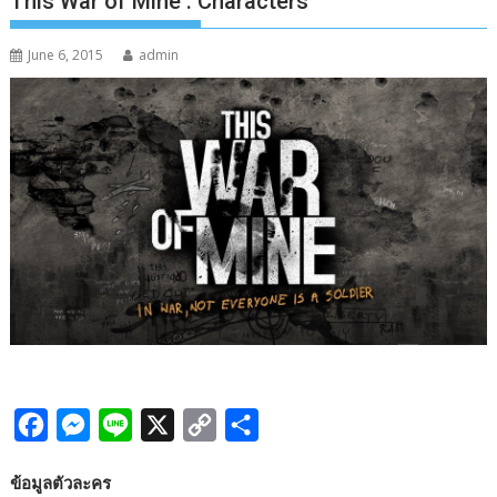
This War of Mine : Characters
June 6, 2015
admin
F
M
L
X
C
S
a
e
i
o
h
ข้อมูลตัวละคร
c
s
n
p
a