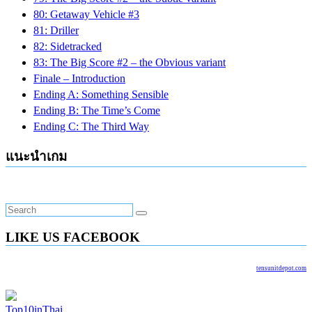
80: Getaway Vehicle #3
81: Driller
82: Sidetracked
83: The Big Score #2 – the Obvious variant
Finale – Introduction
Ending A: Something Sensible
Ending B: The Time’s Come
Ending C: The Third Way
แนะนำเกม
LIKE US FACEBOOK
tensunitdepot.com
Top10inThai