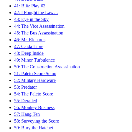
41: Blitz Play #2
42: I Fought the Law…
43: Eye in the Sky
44: The Vice Assassination
45: The Bus Assassination
46: Mr. Richards
47: Caida Libre
48: Deep Inside
49: Minor Turbulence
50: The Construction Assassination
51: Paleto Score Setup
52: Military Hardware
53: Predator
54: The Paleto Score
55: Derailed
56: Monkey Business
57: Hang Ten
58: Surveying the Score
59: Bury the Hatchet