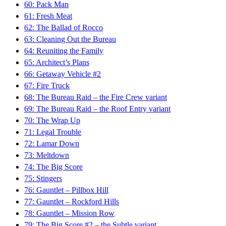
60: Pack Man
61: Fresh Meat
62: The Ballad of Rocco
63: Cleaning Out the Bureau
64: Reuniting the Family
65: Architect’s Plans
66: Getaway Vehicle #2
67: Fire Truck
68: The Bureau Raid – the Fire Crew variant
69: The Bureau Raid – the Roof Entry variant
70: The Wrap Up
71: Legal Trouble
72: Lamar Down
73: Meltdown
74: The Big Score
75: Stingers
76: Gauntlet – Pillbox Hill
77: Gauntlet – Rockford Hills
78: Gauntlet – Mission Row
79: The Big Score #2 – the Subtle variant