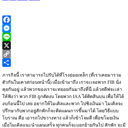
Facebook
Messenger
Line
X
Copy
Link
Share
ภารกิจนี้ เราสามารถไปรับได้ที่โรงย่อยเหล็ก (ที่เราเคยมารวม
ตัวกันในเควสก่อนหน้านี้) เมื่อเข้ามาถึง เราจะเจอพวก FIB นั่ง
คุยกันอยู่ แล้วพวกของเราจะทยอยกันมาถึงที่นี่ แล้วสตีฟจะเล่า
ให้ฟังว่า พวก FIB ถูกตัดงบ โดยพวก IAA ได้ติดสินบน เพื่อให้ได้
งบก้อนนี้ไป เลย อยากให้ไมเคิลและพวก ไปชิงเงินมา ไมเคิลจะ
ปรึกษากับพวกอยู่สักพักก็จะคิดแผนการขึ้นมาได้ โดยวิธีแบบ
โบราณ คือ เอารถไปขวางทาง แล้วก็เข้าโจมตี เพื่อขโมยเงิน
เมื่อไมเคิลแนะนำแผนเสร็จ ทุกคนก็จะแยกย้ายกันไป สักพัก จะมี