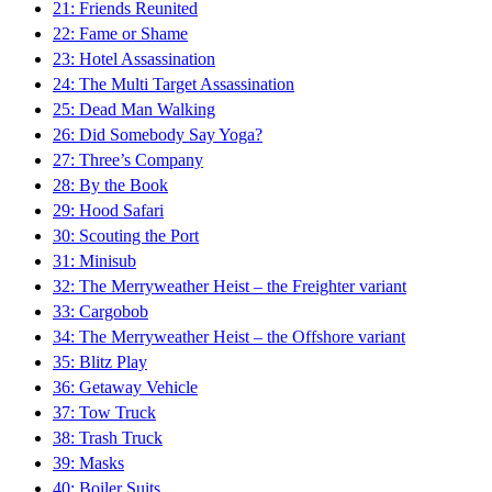
21: Friends Reunited
22: Fame or Shame
23: Hotel Assassination
24: The Multi Target Assassination
25: Dead Man Walking
26: Did Somebody Say Yoga?
27: Three’s Company
28: By the Book
29: Hood Safari
30: Scouting the Port
31: Minisub
32: The Merryweather Heist – the Freighter variant
33: Cargobob
34: The Merryweather Heist – the Offshore variant
35: Blitz Play
36: Getaway Vehicle
37: Tow Truck
38: Trash Truck
39: Masks
40: Boiler Suits