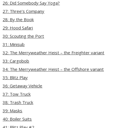
26: Did Somebody Say Yoga?
27: Three’s Company
28: By the Book
29: Hood Safari
30: Scouting the Port
31: Minisub
32: The Merryweather Heist – the Freighter variant
33: Cargobob
34: The Merryweather Heist – the Offshore variant
35: Blitz Play
36: Getaway Vehicle
37: Tow Truck
38: Trash Truck
39: Masks
40: Boiler Suits
41: Blitz Play #2