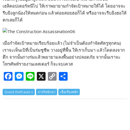
เฮลิคอปเตอร์หนีไป ให้เราพยายามกำจัดเป้าหมายให้ได้ โดยอาจจะ
รีบยิงลูกน้องให้หมดก่อน แล้วค่อยสอยฮอก็ได้ หรืออาจจะรีบยิงฮอให้
ตกเลยก็ได้
เมื่อกำจัดเป้าหมายเรียบร้อยแล้ว (ไม่จำเป็นต้องกำจัดศัตรูทุกคน)
เราจะเห็นเป้ที่เป็นร่มชูชีพ วางอยู่ที่พื้น ให้เราเก็บมา แล้วโดดลงจาก
ตึก จากนั้นกางร่มแล้วพยายามลงพื้นอย่างปลอดภัย จากนั้นเราจะ
โทรศัพท์รายงานเลสเตอร์ ก็จะจบเควส
F
M
L
X
C
S
a
e
i
o
h
Grand theft auto v
ภารกิจนักฆ่า
เนื้อเรื่องหลัก
c
s
n
p
a
e
s
e
y
r
b
e
L
e
o
n
i
o
g
n