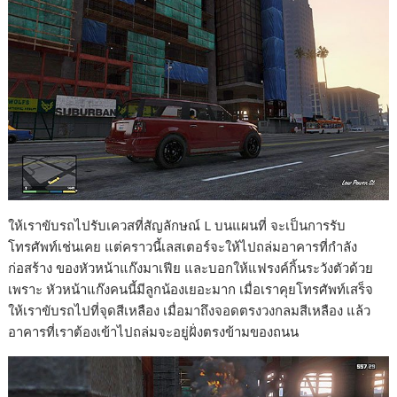
ให้เราขับรถไปรับเควสที่สัญลักษณ์ L บนแผนที่ จะเป็นการรับ
โทรศัพท์เช่นเคย แต่คราวนี้เลสเตอร์จะให้ไปถล่มอาคารที่กำลัง
ก่อสร้าง ของหัวหน้าแก๊งมาเฟีย และบอกให้แฟรงค์กิ้นระวังตัวด้วย
เพราะ หัวหน้าแก๊งคนนี้มีลูกน้องเยอะมาก เมื่อเราคุยโทรศัพท์เสร็จ
ให้เราขับรถไปที่จุดสีเหลือง เมื่อมาถึงจอดตรงวงกลมสีเหลือง แล้ว
อาคารที่เราต้องเข้าไปถล่มจะอยู่ฝั่งตรงข้ามของถนน