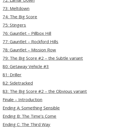
72: Lamar Down
73: Meltdown
74: The Big Score
75: Stingers
76: Gauntlet – Pillbox Hill
77: Gauntlet – Rockford Hills
78: Gauntlet – Mission Row
79: The Big Score #2 – the Subtle variant
80: Getaway Vehicle #3
81: Driller
82: Sidetracked
83: The Big Score #2 – the Obvious variant
Finale – Introduction
Ending A: Something Sensible
Ending B: The Time’s Come
Ending C: The Third Way