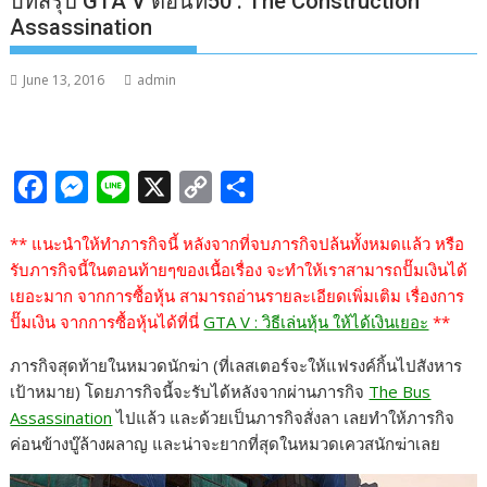
บทสรุป GTA V ตอนที่50 : The Construction
Assassination
June 13, 2016
admin
F
M
L
X
C
S
a
e
i
o
h
** แนะนำให้ทำภารกิจนี้ หลังจากที่จบภารกิจปล้นทั้งหมดแล้ว หรือ
c
s
n
p
a
รับภารกิจนี้ในตอนท้ายๆของเนื้อเรื่อง จะทำให้เราสามารถปั๊มเงินได้
e
s
e
y
r
เยอะมาก จากการซื้อหุ้น สามารถอ่านรายละเอียดเพิ่มเติม เรื่องการ
b
e
L
e
ปั๊มเงิน จากการซื้อหุ้นได้ที่นี่
GTA V : วิธีเล่นหุ้น ให้ได้เงินเยอะ
**
o
n
i
ภารกิจสุดท้ายในหมวดนักฆ่า (ที่เลสเตอร์จะให้แฟรงค์กิ้นไปสังหาร
o
g
n
เป้าหมาย) โดยภารกิจนี้จะรับได้หลังจากผ่านภารกิจ
The Bus
k
e
k
Assassination
ไปแล้ว และด้วยเป็นภารกิจสั่งลา เลยทำให้ภารกิจ
ค่อนข้างบู๊ล้างผลาญ และน่าจะยากที่สุดในหมวดเควสนักฆ่าเลย
r