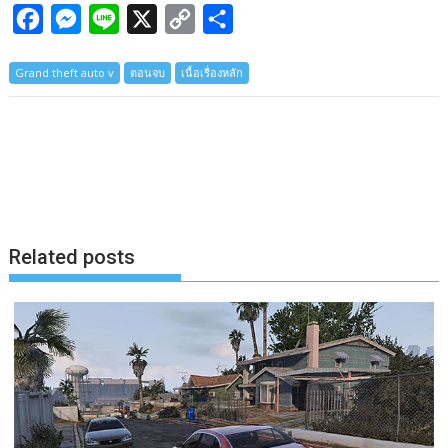
F
M
L
X
C
S
a
e
i
o
h
Grand theft auto v
ตอนจบ
เนื้อเรื่องหลัก
c
s
n
p
a
e
s
e
y
r
b
e
L
e
o
n
i
o
g
n
k
e
k
Related posts
r