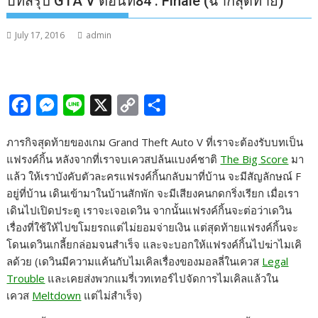
บทสรุป GTA V ตอนที่84 : Finale (ฉากสุดท้าย)
July 17, 2016
admin
F
M
L
X
C
S
a
e
i
o
h
ภารกิจสุดท้ายของเกม Grand Theft Auto V ที่เราจะต้องรับบทเป็น
c
s
n
p
a
แฟรงค์กิ้น หลังจากที่เราจบเควสปล้นแบงค์ชาติ
The Big Score
มา
e
s
e
y
r
แล้ว ให้เราบังคับตัวละครแฟรงค์กิ้นกลับมาที่บ้าน จะมีสัญลักษณ์ F
b
e
L
e
อยู่ที่บ้าน เดินเข้ามาในบ้านสักพัก จะมีเสียงคนกดกริ่งเรียก เมื่อเรา
เดินไปเปิดประตู เราจะเจอเดวิน จากนั้นแฟรงค์กิ้นจะต่อว่าเดวิน
o
n
i
เรื่องที่ใช้ให้ไปขโมยรถแต่ไม่ยอมจ่ายเงิน แต่สุดท้ายแฟรงค์กิ้นจะ
o
g
n
โดนเดวินเกลี้ยกล่อมจนสำเร็จ และจะบอกให้แฟรงค์กิ้นไปฆ่าไมเคิ
k
e
k
ลด้วย (เดวินมีความแค้นกับไมเคิลเรื่องของมอลลี่ในเควส
Legal
r
Trouble
และเคยส่งพวกแมรี่เวทเทอร์ไปจัดการไมเคิลแล้วใน
เควส
Meltdown
แต่ไม่สำเร็จ)