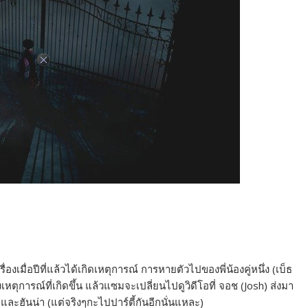
่องเมื่อปีที่แล้วได้เกิดเหตุการณ์ การหายตัวไปของพี่น้องคู่หนึ่ง (เบ็ธ
หตุการณ์ที่เกิดขึ้น แล้วแซมจะเปลี่ยนไปดูวิดีโอที่ จอช (Josh) ส่งมา
ธและฮันน่า (แต่จริงๆกะไปปาร์ตี้กันอีกนั่นแหละ)