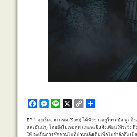
F
M
L
X
C
S
a
e
i
o
h
EP 1 จะเริ่มจาก แซม (Sam) ได้ฟังข่าวอยู่ในรถบัส พูดถึงเรื
c
s
n
p
a
และฮันน่า) โดยยังไม่เจอศพ และจะมีแจ้งเตือนให้ระวัง ถึงเ
e
s
e
y
r
ให้ จะเป็นการชักชวนไปที่บ้านหลังเดิมเพื่อไปรำลึกถึง เบ็