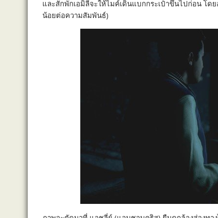
และสักพักเอมิลี่จะให้ไมค์เดินแบกกระเป๋าขึ้นไปก่อน โดยอ
น้อยต่อความสัมพันธ์)
ภาพจะตัดมาที่ แอชลี่ย์ (แอบชอบคริส) ยืนดูกล้องส่องท