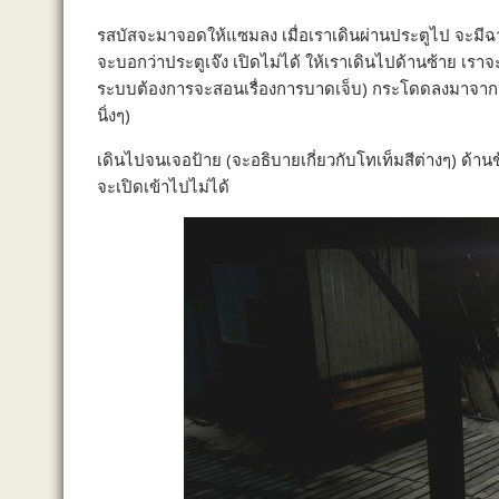
b
e
L
e
รสบัสจะมาจอดให้แซมลง เมื่อเราเดินผ่านประตูไป จะมีฉ
o
n
i
จะบอกว่าประตูเจ๊ง เปิดไม่ได้ ให้เราเดินไปด้านซ้าย เรา
o
g
n
ระบบต้องการจะสอนเรื่องการบาดเจ็บ) กระโดดลงมาจากก
k
e
k
นิ่งๆ)
r
เดินไปจนเจอป้าย (จะอธิบายเกี่ยวกับโทเท็มสีต่างๆ) ด้านข
จะเปิดเข้าไปไม่ได้