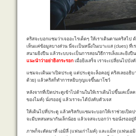
คริสจะบอกแซมว่าเจออะไรเด็ดๆ ให้เราเดินตามคริสไป ด้
เห็นแค่ข้อมูลบางส่วน นี่จะเป็นหนึ่งในเบาะแส (clues) ที่เ
สนามยิงปืน แล้วระบบจะเป็นการสอนวิธีการเล็งและยิงปื
แนะนำว่าอย่ายิงกระรอก
เมื่อยิงเสร็จ เราจะเปลี่ยนไปบั
แซมจะเดินมาเปิดประตู แต่ประตูจะล็อคอยู่ คริสเลยอธิบา
ด้วย) แล้วคริสก็ทำการหยิบกุญแจขึ้นมาโชว์
หลังจากที่เปิดประตูเข้าไปด้านในให้เราเดินไปขึ้นเคเบิ้
ของไมค์) นั่งรออยู่ แล้วเราจะได้บังคับตัวเจส
ให้เดินไปที่ประตู แล้วคริสกับแซมจะบอกให้เราช่วยเปิดป
จะมีบทสนทนากันเล็กน้อย แล้วเจสจะบอกว่า ขอนั่งรออยู่ที่น
ภาพก็จะตัดมาที่ เอมิลี่ (แฟนเก่าไมค์) และแม็ท (แฟนเอมิ