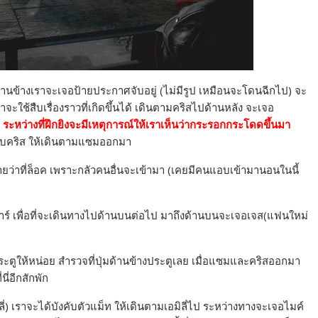
านข้างเราจะเจอป้ายประกาศจับอยู่ (ไม่มีรูป เหมือนจะโดนฉีกไป) จะ
ราจะใช้สืบเรื่องราวที่เกิดขึ้นได้ เดินตามคริสไปด้านหลัง จะเจอ
น
ระหว่างที่ฝึกยิงจะมีเหตุการณ์ให้เราเห็นว่ากระรอกกระโดดขึ้นมา
งคับคริส ให้เดินตามแซมออกมา
ยว่าที่ล็อค เพราะกลัวคนอื่นจะเข้ามา (เคยมีคนแอบเข้ามานอนในนี้
ลคาร์ เพื่อที่จะเดินทางไปด้านบนต่อไป มาถึงด้านบนจะเจอเจส(แฟนใหม่
ระตูให้หน่อย สำรวจที่ปุ่มด้านข้างประตูเลย เมื่อแซมและคริสออกมา
ี่อีกสักพัก
ลี่) เราจะได้บังคับตัวแม็ท ให้เดินตามเอมิลี่ไป ระหว่างทางจะเจอไมค์