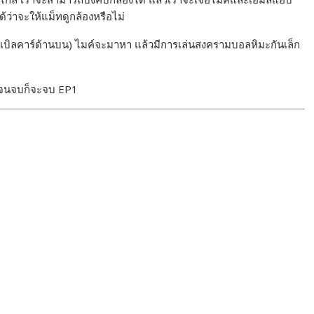
้ว่าจะให้แม็ทดูกล้องหรือไม่
านีเคเบิลคาร์ด้านบน) ไมค์จะมาหา แล้วมีการเล่นสงครามบอลหิมะกันเล็ก
ม จนจบก็จะจบ EP1