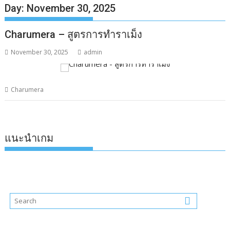
Day:
November 30, 2025
Charumera – สูตรการทำราเม็ง
November 30, 2025
admin
Charumera
แนะนำเกม