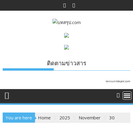
Skip
to
content
ติดตามข่าวสาร
tensunitdepot.com
You are here
Home
2025
November
30