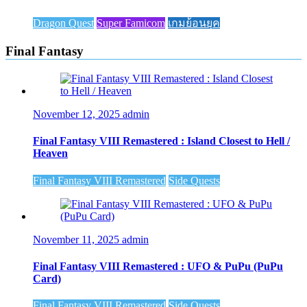
Dragon Quest
Super Famicom
เกมย้อนยุค
Final Fantasy
November 12, 2025
admin
Final Fantasy VIII Remastered : Island Closest to Hell /
Heaven
Final Fantasy VIII Remastered
Side Quests
November 11, 2025
admin
Final Fantasy VIII Remastered : UFO & PuPu (PuPu
Card)
Final Fantasy VIII Remastered
Side Quests