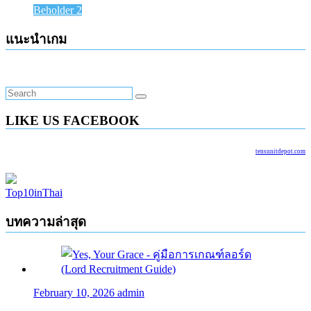
Beholder 2
แนะนำเกม
LIKE US FACEBOOK
tensunitdepot.com
Top10inThai
บทความล่าสุด
February 10, 2026
admin