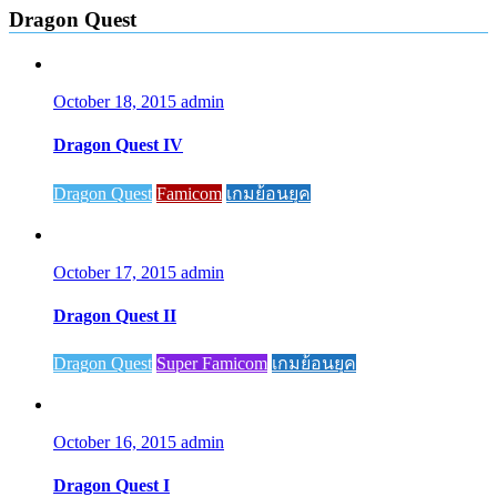
Dragon Quest
October 18, 2015
admin
Dragon Quest IV
Dragon Quest
Famicom
เกมย้อนยุค
October 17, 2015
admin
Dragon Quest II
Dragon Quest
Super Famicom
เกมย้อนยุค
October 16, 2015
admin
Dragon Quest I