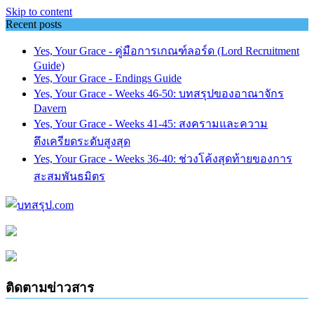
Skip to content
Recent posts
Yes, Your Grace - คู่มือการเกณฑ์ลอร์ด (Lord Recruitment
Guide)
Yes, Your Grace - Endings Guide
Yes, Your Grace - Weeks 46-50: บทสรุปของอาณาจักร
Davern
Yes, Your Grace - Weeks 41-45: สงครามและความ
ตึงเครียดระดับสูงสุด
Yes, Your Grace - Weeks 36-40: ช่วงโค้งสุดท้ายของการ
สะสมพันธมิตร
ติดตามข่าวสาร