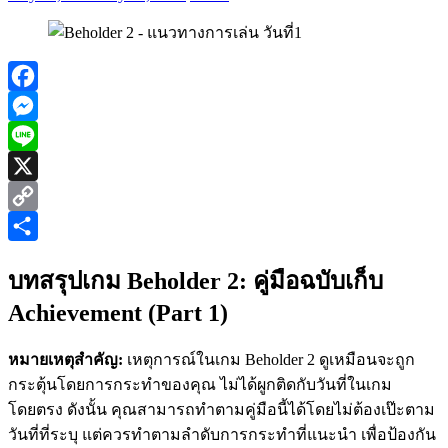
Facebook
Messenger
Line
X
Copy
Link
Share
บทสรุปเกม Beholder 2: คู่มือฉบับเก็บ
Achievement (Part 1)
หมายเหตุสำคัญ:
เหตุการณ์ในเกม Beholder 2 ดูเหมือนจะถูก
กระตุ้นโดยการกระทำของคุณ ไม่ได้ผูกติดกับวันที่ในเกม
โดยตรง ดังนั้น คุณสามารถทำตามคู่มือนี้ได้โดยไม่ต้องเป๊ะตาม
วันที่ที่ระบุ แต่ควรทำตามลำดับการกระทำที่แนะนำ เพื่อป้องกัน