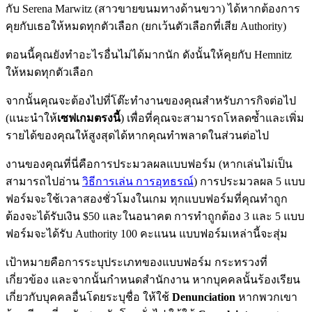
กับ Serena Marwitz (สาวขายขนมทางด้านขวา) ได้หากต้องการ
คุยกับเธอให้หมดทุกตัวเลือก (ยกเว้นตัวเลือกที่เสีย Authority)
ตอนนี้คุณยังทำอะไรอื่นไม่ได้มากนัก ดังนั้นให้คุยกับ Hemnitz
ให้หมดทุกตัวเลือก
จากนั้นคุณจะต้องไปที่โต๊ะทำงานของคุณสำหรับภารกิจต่อไป
(แนะนำให้
เซฟเกมตรงนี้
) เพื่อที่คุณจะสามารถโหลดซ้ำและเพิ่ม
รายได้ของคุณให้สูงสุดได้หากคุณทำพลาดในส่วนต่อไป
งานของคุณที่นี่คือการประมวลผลแบบฟอร์ม (หากเล่นไม่เป็น
สามารถไปอ่าน
วิธีการเล่น การอุทธรณ์
) การประมวลผล 5 แบบ
ฟอร์มจะใช้เวลาสองชั่วโมงในเกม ทุกแบบฟอร์มที่คุณทำถูก
ต้องจะได้รับเงิน $50 และในอนาคต การทำถูกต้อง 3 และ 5 แบบ
ฟอร์มจะได้รับ Authority 100 คะแนน แบบฟอร์มเหล่านี้จะสุ่ม
เป้าหมายคือการระบุประเภทของแบบฟอร์ม กระทรวงที่
เกี่ยวข้อง และจากนั้นกำหนดสำนักงาน หากบุคคลนั้นร้องเรียน
เกี่ยวกับบุคคลอื่นโดยระบุชื่อ ให้ใช้
Denunciation
หากพวกเขา