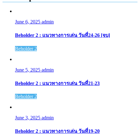
June 6, 2025
admin
Beholder 2 : แนวทางการเล่น วันที่24-26 [จบ]
Beholder 2
June 5, 2025
admin
Beholder 2 : แนวทางการเล่น วันที่21-23
Beholder 2
June 3, 2025
admin
Beholder 2 : แนวทางการเล่น วันที่19-20