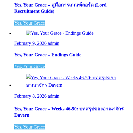
Yes, Your Grace – คู่มือการเกณฑ์ลอร์ด (Lord
Recruitment Guide)
Yes, Your Grace
February 9, 2026
admin
Yes, Your Grace – Endings Guide
Yes, Your Grace
February 8, 2026
admin
Yes, Your Grace – Weeks 46-50: บทสรุปของอาณาจักร
Davern
Yes, Your Grace