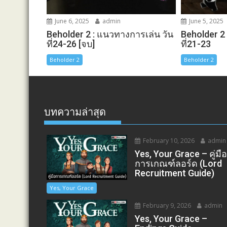
June 6, 2025
admin
June 5, 2025
Beholder 2 : แนวทางการเล่น วัน
Beholder 2
ที่24-26 [จบ]
ที่21-23
Beholder 2
Beholder 2
บทความล่าสุด
February 10, 2026
admin
Yes, Your Grace – คู่มื
การเกณฑ์ลอร์ด (Lord
Recruitment Guide)
Yes, Your Grace
February 9, 2026
admin
Yes, Your Grace –