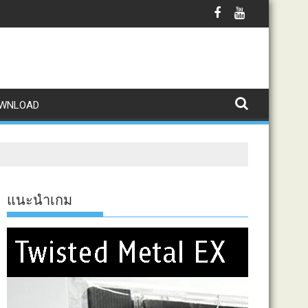
WNLOAD
แนะนำเกม