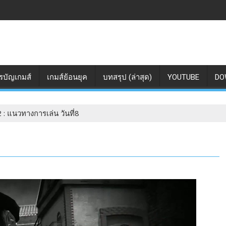
รบัญเกมส์
เกมส์ย้อนยุค
บทสรุป (ล่าสุด)
YOUTUBE
DO
 : แนวทางการเล่น วันที่8