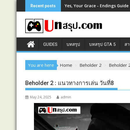
Skip
Yes, Your Grace - Endings Guide
Recent posts
to
content
GUIDES
บทสรุป
บทสรุป GTA 5
สา
You are here
Home
Beholder 2
Beholder 2
Beholder 2 : แนวทางการเล่น วันที่8
May 24, 2025
admin