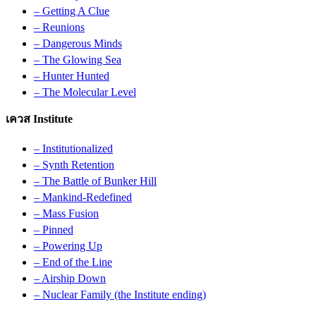
– Getting A Clue
– Reunions
– Dangerous Minds
– The Glowing Sea
– Hunter Hunted
– The Molecular Level
เควส Institute
– Institutionalized
– Synth Retention
– The Battle of Bunker Hill
– Mankind-Redefined
– Mass Fusion
– Pinned
– Powering Up
– End of the Line
– Airship Down
– Nuclear Family (the Institute ending)