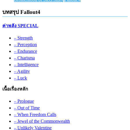
บทสรุป Fallout4
ค่าพลัง SPECIAL
– Strength
– Perception
– Endurance
– Charisma
– Intelligence
– Agility
– Luck
เนื้อเรื่องหลัก
– Prologue
– Out of Time
– When Freedom Calls
– Jewel of the Commonwealth
– Unlikely Valentine