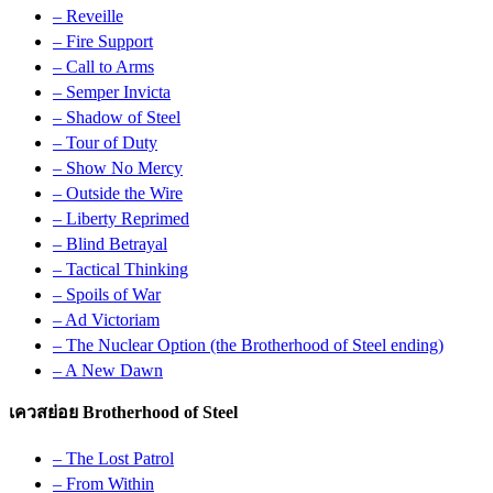
– Reveille
– Fire Support
– Call to Arms
– Semper Invicta
– Shadow of Steel
– Tour of Duty
– Show No Mercy
– Outside the Wire
– Liberty Reprimed
– Blind Betrayal
– Tactical Thinking
– Spoils of War
– Ad Victoriam
– The Nuclear Option (the Brotherhood of Steel ending)
– A New Dawn
เควสย่อย Brotherhood of Steel
– The Lost Patrol
– From Within