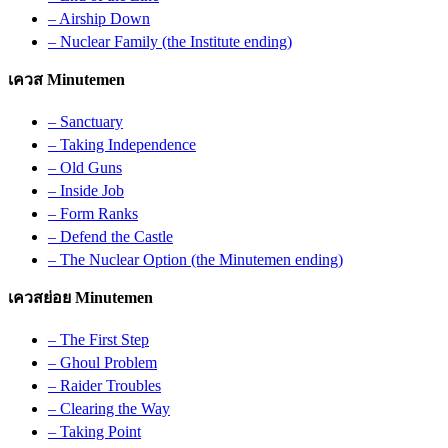
– Airship Down
– Nuclear Family (the Institute ending)
เควส Minutemen
– Sanctuary
– Taking Independence
– Old Guns
– Inside Job
– Form Ranks
– Defend the Castle
– The Nuclear Option (the Minutemen ending)
เควสย่อย Minutemen
– The First Step
– Ghoul Problem
– Raider Troubles
– Clearing the Way
– Taking Point