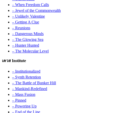
– When Freedom Calls
– Jewel of the Commonwealth
– Unlikely Valentine
– Getting A Clue
– Reunions
– Dangerous Minds
– The Glowing Sea
– Hunter Hunted
– The Molecular Level
เควส Institute
– Institutionalized
– Synth Retention
– The Battle of Bunker Hill
– Mankind-Redefined
– Mass Fusion
– Pinned
– Powering Up
– End of the Line