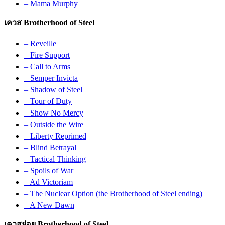
– Mama Murphy
เควส Brotherhood of Steel
– Reveille
– Fire Support
– Call to Arms
– Semper Invicta
– Shadow of Steel
– Tour of Duty
– Show No Mercy
– Outside the Wire
– Liberty Reprimed
– Blind Betrayal
– Tactical Thinking
– Spoils of War
– Ad Victoriam
– The Nuclear Option (the Brotherhood of Steel ending)
– A New Dawn
เควสย่อย Brotherhood of Steel