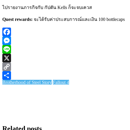
ไปรายงานภารกิจกับ กัปตัน Kells ก็จะจบเควส
Quest rewards:
จะได้รับค่าประสบการณ์และเงิน 100
bottlecaps
Facebook
Messenger
Line
X
Copy
Brotherhood of Steel Story
Fallout 4
Link
Share
Related posts