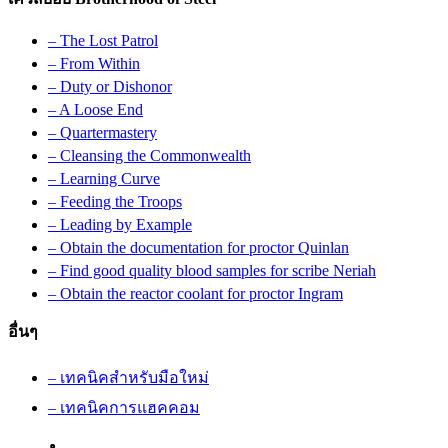
– The Lost Patrol
– From Within
– Duty or Dishonor
– A Loose End
– Quartermastery
– Cleansing the Commonwealth
– Learning Curve
– Feeding the Troops
– Leading by Example
– Obtain the documentation for proctor Quinlan
– Find good quality blood samples for scribe Neriah
– Obtain the reactor coolant for proctor Ingram
อื่นๆ
– เทคนิคสำหรับมือใหม่
– เทคนิคการแฮคคอม