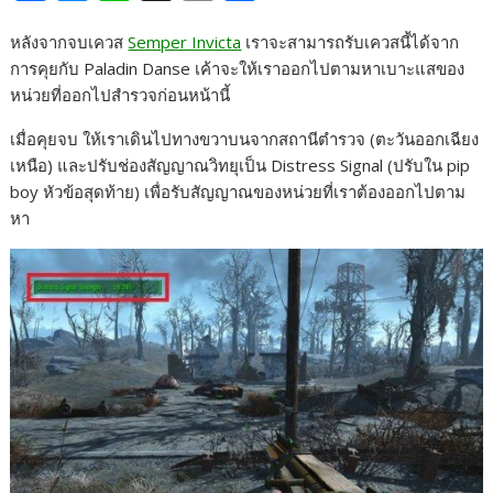
a
e
i
o
h
หลังจากจบเควส
Semper Invicta
เราจะสามารถรับเควสนี้ได้จาก
c
s
n
p
a
การคุยกับ Paladin Danse เค้าจะให้เราออกไปตามหาเบาะแสของ
e
s
e
y
r
หน่วยที่ออกไปสำรวจก่อนหน้านี้
b
e
L
e
เมื่อคุยจบ ให้เราเดินไปทางขวาบนจากสถานีตำรวจ (ตะวันออกเฉียง
o
n
i
เหนือ) และปรับช่องสัญญาณวิทยุเป็น Distress Signal (ปรับใน pip
o
g
n
boy หัวข้อสุดท้าย) เพื่อรับสัญญาณของหน่วยที่เราต้องออกไปตาม
k
e
k
หา
r