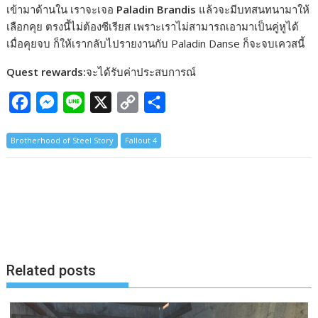
เข้ามาด้านใน เราจะเจอ
Paladin Brandis
แล้วจะมีบทสนทนามาให้
เลือกคุย ตรงนี้ไม่ต้องซีเรียส เพราะเราไม่สามารถเอามาเป็นคู่หูได้
เมื่อคุยจบ ก็ให้เรากลับไปรายงานกับ Paladin Danse ก็จะจบเควสนี้
Quest rewards:
จะได้รับค่าประสบการณ์
F
M
L
X
C
S
a
e
i
o
h
Brotherhood of Steel Story
Fallout 4
c
s
n
p
a
e
s
e
y
r
b
e
L
e
o
n
i
o
g
n
k
e
k
Related posts
r