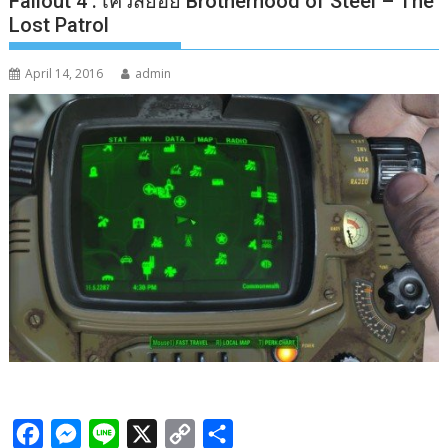
Fallout 4 : เควสย่อย Brotherhood of Steel – The
Lost Patrol
April 14, 2016
admin
F
M
L
X
C
S