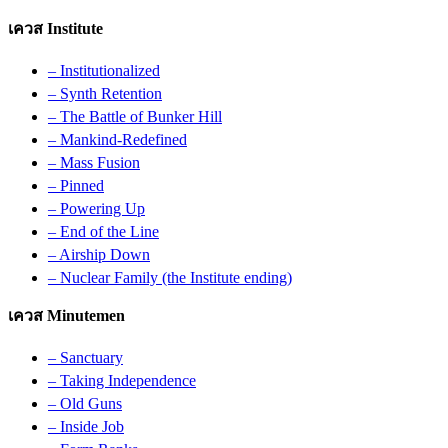
เควส Institute
– Institutionalized
– Synth Retention
– The Battle of Bunker Hill
– Mankind-Redefined
– Mass Fusion
– Pinned
– Powering Up
– End of the Line
– Airship Down
– Nuclear Family (the Institute ending)
เควส Minutemen
– Sanctuary
– Taking Independence
– Old Guns
– Inside Job