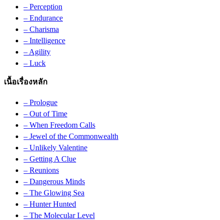
– Perception
– Endurance
– Charisma
– Intelligence
– Agility
– Luck
เนื้อเรื่องหลัก
– Prologue
– Out of Time
– When Freedom Calls
– Jewel of the Commonwealth
– Unlikely Valentine
– Getting A Clue
– Reunions
– Dangerous Minds
– The Glowing Sea
– Hunter Hunted
– The Molecular Level