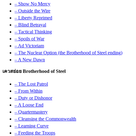
– Show No Mercy
– Outside the Wire
– Liberty Reprimed
– Blind Betrayal
– Tactical Thinking
– Spoils of War
– Ad Victoriam
– The Nuclear Option (the Brotherhood of Steel ending)
– A New Dawn
เควสย่อย Brotherhood of Steel
– The Lost Patrol
– From Within
– Duty or Dishonor
– A Loose End
– Quartermastery
– Cleansing the Commonwealth
– Learning Curve
– Feeding the Troops