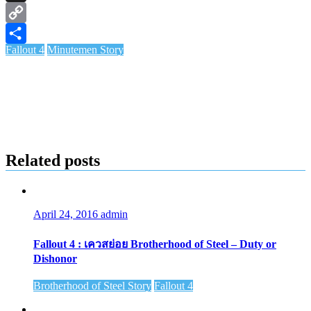
X
Copy
Fallout 4
Minutemen Story
Link
Share
Related posts
April 24, 2016
admin
Fallout 4 : เควสย่อย Brotherhood of Steel – Duty or
Dishonor
Brotherhood of Steel Story
Fallout 4