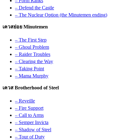
– Form Ranks
– Defend the Castle
– The Nuclear Option (the Minutemen ending)
เควสย่อย Minutemen
– The First Step
– Ghoul Problem
– Raider Troubles
– Clearing the Way
– Taking Point
– Mama Murphy
เควส Brotherhood of Steel
– Reveille
– Fire Support
– Call to Arms
– Semper Invicta
– Shadow of Steel
– Tour of Duty