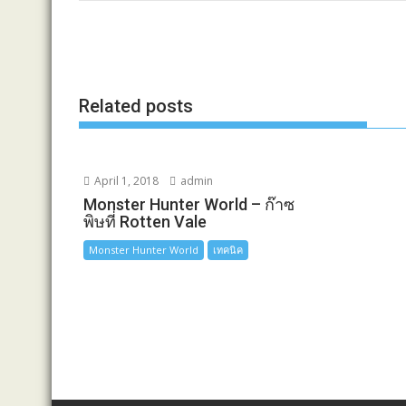
e
s
e
y
r
b
e
L
e
o
n
i
o
g
n
Related posts
k
e
k
r
April 1, 2018
admin
Monster Hunter World – ก๊าซ
พิษที่ Rotten Vale
Monster Hunter World
เทคนิค