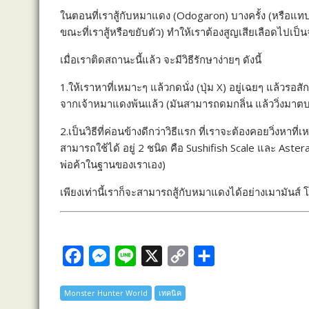
a
e
i
o
h
ในตอนที่เราสู้กับหมาแดง (Odogaron) บางครั้ง (หรือแทบ
c
s
n
p
a
ขณะที่เราสู้หรือขยับตัว) ทำให้เราต้องสูญเสียเลือดไปเ
e
s
e
y
r
เมื่อเราติดสถานะนี้แล้ว จะมีวิธีรักษาง่ายๆ ดังนี้
b
e
L
e
o
n
i
1.ให้เราหาที่เหมาะๆ แล้วกดนั่ง (ปุ่ม X) อยู่เฉยๆ แล้วรอ
o
g
n
จากเจ้าหมาแดงพ้นแล้ว (มันสามารถดมกลิ่น แล้ววิ่งมาตบ
k
e
k
2.เป็นวิธีที่ค่อนข้างดีกว่าวิธีแรก ที่เราจะต้องคอยวิ่งหาที
r
สามารถใช้ได้ อยู่ 2 ชนิด คือ Sushifish Scale และ Astera
พ่อค้าในฐานของเราเอง)
เพียงเท่านี้เราก็จะสามารถสู้กับหมาแดงได้อย่างเมามันส์
F
M
L
X
C
S
a
e
i
o
h
Monster Hunter World
เทคนิค
c
s
n
p
a