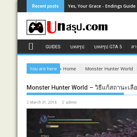
Skip
Yes, Your Grace - Endings Guide
Recent posts
to
content
GUIDES
บทสรุป
บทสรุป GTA 5
สา
You are here
Home
Monster Hunter World
Monster Hunter World – วิธีแก้สถานะเลื
March 31, 2018
admin