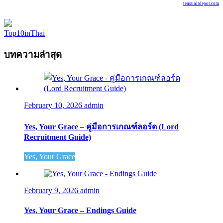
tensunitdepot.com
Top10inThai
บทความล่าสุด
February 10, 2026
admin
Yes, Your Grace – คู่มือการเกณฑ์ลอร์ด (Lord
Recruitment Guide)
Yes, Your Grace
February 9, 2026
admin
Yes, Your Grace – Endings Guide