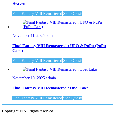
Heaven
Final Fantasy VIII Remastered
Side Quests
November 11, 2025
admin
Final Fantasy VIII Remastered : UFO & PuPu (PuPu
Card)
Final Fantasy VIII Remastered
Side Quests
November 10, 2025
admin
Final Fantasy VIII Remastered : Obel Lake
Final Fantasy VIII Remastered
Side Quests
Copyright © All rights reserved