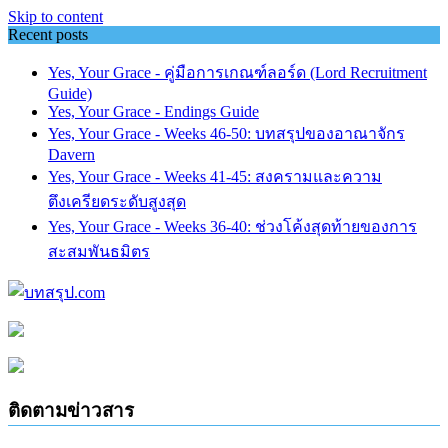
Skip to content
Recent posts
Yes, Your Grace - คู่มือการเกณฑ์ลอร์ด (Lord Recruitment
Guide)
Yes, Your Grace - Endings Guide
Yes, Your Grace - Weeks 46-50: บทสรุปของอาณาจักร
Davern
Yes, Your Grace - Weeks 41-45: สงครามและความ
ตึงเครียดระดับสูงสุด
Yes, Your Grace - Weeks 36-40: ช่วงโค้งสุดท้ายของการ
สะสมพันธมิตร
ติดตามข่าวสาร