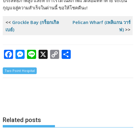
ประสิทธิภาพสูง และทำกำไรได้ในสภาพแวดล้อมที่ท้าทาย จะเป็น
กุญแจสู่ความสำเร็จในด่านนี้ ขอให้โชคดีนะ!
<<
Grockle Bay (กร็อกเกิล
Pelican Wharf (เพลิแกน วาร์
เบย์)
ฟ)
>>
F
M
L
X
C
S
a
e
i
o
h
Two Point Hospital
c
s
n
p
a
e
s
e
y
r
b
e
L
e
o
n
i
o
g
n
k
e
k
Related posts
r