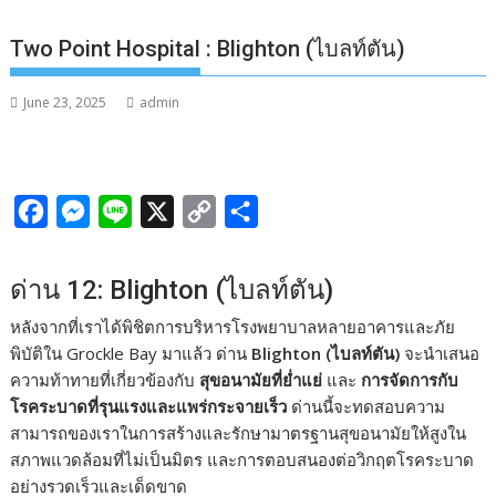
Two Point Hospital : Blighton (ไบลท์ตัน)
June 23, 2025
admin
F
M
L
X
C
S
a
e
i
o
h
c
s
n
p
a
ด่าน 12: Blighton (ไบลท์ตัน)
e
s
e
y
r
หลังจากที่เราได้พิชิตการบริหารโรงพยาบาลหลายอาคารและภัย
b
e
L
e
พิบัติใน Grockle Bay มาแล้ว ด่าน
Blighton (ไบลท์ตัน)
จะนำเสนอ
o
n
i
ความท้าทายที่เกี่ยวข้องกับ
สุขอนามัยที่ย่ำแย่
และ
การจัดการกับ
โรคระบาดที่รุนแรงและแพร่กระจายเร็ว
ด่านนี้จะทดสอบความ
o
g
n
สามารถของเราในการสร้างและรักษามาตรฐานสุขอนามัยให้สูงใน
k
e
k
สภาพแวดล้อมที่ไม่เป็นมิตร และการตอบสนองต่อวิกฤตโรคระบาด
r
อย่างรวดเร็วและเด็ดขาด