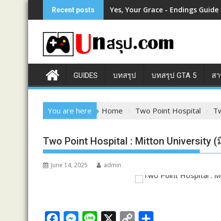
Skip
Yes, Your Grace - Endings Guide
Recent posts
to
content
GUIDES
บทสรุป
บทสรุป GTA 5
สา
You are here
Home
Two Point Hospital
Tw
Two Point Hospital : Mitton University (มิต
June 14, 2025
admin
F
M
L
X
C
S