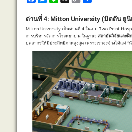
a
e
i
o
h
c
s
n
p
a
ด่านที่ 4: Mitton University (มิตตัน ยูนิเ
e
s
e
y
r
Mitton University เป็นด่านที่ 4 ในเกม Two Point Hos
b
e
L
e
การบริหารจัดการโรงพยาบาลในฐานะ
สถาบันวิจัยและฝ
o
n
i
บุคลากรให้มีประสิทธิภาพสูงสุด เพราะเราจะจ้างได้แค่ “นักเ
o
g
n
k
e
k
r