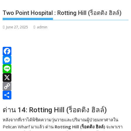
Two Point Hospital : Rotting Hill (ร็อตติง ฮิลล์)
June 27, 2025
admin
F
a
M
c
e
L
e
s
i
X
b
s
n
C
o
e
e
o
S
ด่าน 14: Rotting Hill (ร็อตติง ฮิลล์)
o
n
p
h
หลังจากที่เราได้พิชิตความวุ่นวายและปริมาณผู้ป่วยมหาศาลใน
k
g
y
a
Pelican Wharf มาแล้ว ด่าน
Rotting Hill (ร็อตติง ฮิลล์)
จะพาเรา
e
L
r