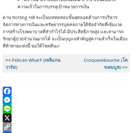
ความเร็วในการบรรลุเป้าหมายการเงิน
ด่าน Rotting Hill จะเป็นบททดสอบขั้นสุดยอดด้านการบริหาร
จัดการทางการเงินและทรัพยากรบุคคลภายใต้ข้อจำกัดที่เข้มงวด
การสร้างโรงพยาบาลที่ทำกำไรได้ มีประสิทธิภาพสูง และสามารถ
รักษาผู้ป่วยจำนวนมากได้ จะเป็นกุญแจสำคัญสู่ความสำเร็จในเมือง
ที่ท้าทายแห่งนี้ ขอให้โชคดีนะ!
<<
Pelican Wharf (เพลิแกน
Croquembouche (โค
วาร์ฟ)
รเคมบูช)
>>
F
a
M
c
e
L
e
s
i
X