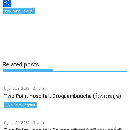
b
s
n
C
o
e
e
o
S
Two Point Hospital
o
n
p
h
k
g
y
a
e
L
r
r
i
e
n
k
Related posts
June 28, 2025
admin
Two Point Hospital : Croquembouche (โครเคมบูช)
Two Point Hospital
June 26, 2025
admin