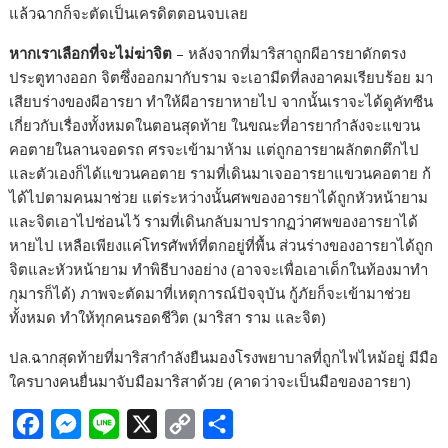
แล้วฉากก็จะตัดเป็นเครดิตตอนจบเลย
หากเราเลือกที่จะไม่ฆ่าจิต
– หลังจากที่มาริสาถูกผีอารยาดักตรง
ประตูทางออก จิตซึ่งออกมากับราม จะเอามีดที่ลงอาคมเรียบร้อย มา
เสียบร่างของผีอารยา ทำให้ผีอารยาหายไป จากนั้นเราจะได้ดูคัทซีน
เกี่ยวกับเรื่องทั้งหมดในตอนสุดท้าย ในขณะที่อารยากำลังจะแขวน
คอตายในลานจอดรถ ศรจะเข้ามาห้าม แต่ถูกอารยาผลักตกตึกไป
และตัวเองก็ได้แขวนคอตาย รามที่เดินมาเจออารยาแขวนคอตาย ก้
ได้ไปตามคนมาช่วย แต่ระหว่างนั้นศพของอารยาได้ถูกหัวหน้ายาม
และจิตเอาไปซ่อนไว้ รามที่เดินกลับมาปรากฏว่าศพของอารยาได้
หายไป เหลือเพียงแค่โทรศัพท์ที่ตกอยู่ที่พื้น ส่วนร่างของอารยาได้ถูก
จิตและหัวหน้ายาม ทำพิธีบางอย่าง (อาจจะเพื่อเอาเด็กในท้องมาทำ
กุมารก็ได้) ภาพจะตัดมาที่เหตุการณ์ปัจจุบัน กู้ภัยก็จะเข้ามาช่วย
ทั้งหมด ทำให้ทุกคนรอดชีวิต (มาริสา ราม และจิต)
ปล.ฉากสุดท้ายที่มาริสากำลังยืนมองโรงพยาบาลที่ถูกไฟไหม้อยู่ มีมือ
ใครบางคนยื่นมาจับมือมาริสาด้วย (คาดว่าจะเป็นมือของอารยา)
F
M
L
X
C
S