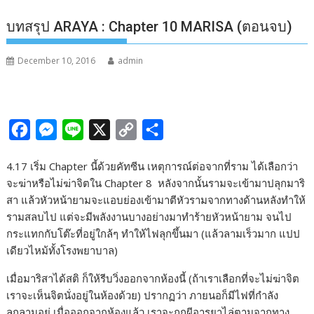
บทสรุป ARAYA : Chapter 10 MARISA (ตอนจบ)
December 10, 2016
admin
F
M
L
X
C
S
a
e
i
o
h
4.17 เริ่ม Chapter นี้ด้วยคัทซีน เหตุการณ์ต่อจากที่ราม ได้เลือกว่า
c
s
n
p
a
จะฆ่าหรือไม่ฆ่าจิตใน Chapter 8 หลังจากนั้นรามจะเข้ามาปลุกมาริ
e
s
e
y
r
สา แล้วหัวหน้ายามจะแอบย่องเข้ามาตีหัวรามจากทางด้านหลังทำให้
b
e
L
e
รามสลบไป แต่จะมีพลังงานบางอย่างมาทำร้ายหัวหน้ายาม จนไป
กระแทกกับโต๊ะที่อยู่ใกล้ๆ ทำให้ไฟลุกขึ้นมา (แล้วลามเร็วมาก แปป
o
n
i
เดียวไหม้ทั้งโรงพยาบาล)
o
g
n
k
e
k
เมื่อมาริสาได้สติ ก็ให้รีบวิ่งออกจากห้องนี้ (ถ้าเราเลือกที่จะไม่ฆ่าจิต
เราจะเห็นจิตนั่งอยู่ในห้องด้วย) ปรากฏว่า ภายนอก็มีไฟที่กำลัง
r
ลุกลามอยู่ เมื่อออกจากห้องแล้ว เราจะถูกผีอารยาไล่ตามจากทาง