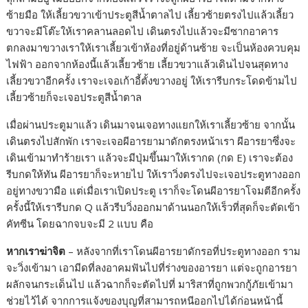
ซ้ายมือ ให้เลี้ยวขวาเข้าประตูสีน้ำตาลไป เลี้ยวซ้ายตรงไปแล้วเลี้ยว
ขวาจะมีโต๊ะให้เราคลานลอดไป เดินตรงไปแล้วจะมีซากอาคาร
ตกลงมาขวางเราให้เราเลี้ยวเข้าห้องที่อยู่ด้านซ้าย จะเป็นห้องควบคุม
ไฟฟ้า ออกจากห้องนี้แล้วเลี้ยวซ้าย เลี้ยวขวาแล้วเดินไปจนสุดทาง
เลี้ยวขวาอีกครั้ง เราจะเจอเก้าอี้ตั้งขวางอยู่ ให้เรารีบกระโดดข้ามไป
เลี้ยวซ้ายก็จะเจอประตูสีน้ำตาล
เมื่อผ่านประตูมาแล้ว เดินมาจนเจอทางแยกให้เราเลี้ยวซ้าย จากนั้น
เดินตรงไปสักพัก เราจะเจอผีอารยามาดักตรงหน้าเรา ผีอารยาซึ่งจะ
เดินเข้ามาทำร้ายเรา แล้วจะมีปุ่มขึ้นมาให้เรากด (กด E) เราจะต้อง
รีบกดให้ทัน ผีอารยาก็จะหายไป ให้เราวิ่งตรงไปจะเจอประตูทางออก
อยู่ทางขวามือ แต่เมื่อเราเปิดประตู เราก็จะโดนผีอารยาโจมตีอีกครั้ง
ครั้งนี้ให้เรารีบกด Q แล้วรีบวิ่งออกมาด้านนอกให้เร็วที่สุดก็จะตัดเข้า
คัทซีน โดยฉากจบจะมี 2 แบบ คือ
หากเราฆ่าจิต
– หลังจากที่เราโดนผีอารยาดักรอที่ประตูทางออก ราม
จะวิ่งเข้ามา เอามีดที่ลงอาคมฟันไปที่ร่างของอารยา แต่จะถูกอารยา
ผลักจนกระเด็นไป แล้วฉากก็จะตัดไปที่ มาริสาที่ถูกพวกกู้ภัยเข้ามา
ช่วยไว้ได้ จากการแจ้งของบุญที่สามารถหนีออกไปได้ก่อนหน้านี้