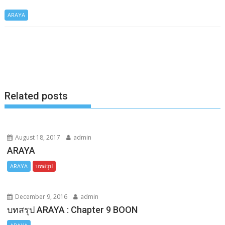
a
e
i
o
h
ARAYA
c
s
n
p
a
e
s
e
y
r
b
e
L
e
o
n
i
o
g
n
k
e
k
Related posts
r
August 18, 2017
admin
ARAYA
ARAYA
บทสรุป
December 9, 2016
admin
บทสรุป ARAYA : Chapter 9 BOON