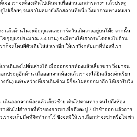
หญิงให้เจอ เราจะต้องเดินไปเดินมาเพื่ออ่านเอกสารต่างๆ แล้วประตู
ะตูไปเรื่อยๆ จนเราโผล่มายังอีกสถานที่หนึ่ง วิ่งมาตามทางจนเรา
ดง แล้วด้านในจะมีกุญแจและการ์ดวันเกิดวางอยู่บนโต๊ะ จากนั้น
ราเพิ่งไขกุญแจประมาณ 3-4 บาน) จะมีทางให้เรากระโดดลงไปด้าน
ก็จะโดนผีตัวเดิมไล่ล่าเราอีก ให้เราวิ่งกลับมาที่ห้องที่เรา
้เราเดินลงไปชั้นล่างได้ เมื่อออกจากห้องแล้วเลี้ยวขวา วิ่งมาจน
อกประตูอีกด้าน เมื่อออกจากห้องแล้วเราจะได้ยินเสียงเด็กเรียก
ัน) แต่ระหว่างที่เราเดินข้าม ผีก็จะโผล่ออกมาอีก ให้เรารีบวิ่ง
ิม เดินออกจากห้องแล้วเลี้ยวซ้าย เดินไปตามทาง จนไปถึงห้อง
าเดินไปสำรวจที่หัวของอารยาเพื่อดึงตะปู 7 ป่าช้าออก แล้วอาร
เราจะเก็บมีดที่จิตทำตกไว้ ซึ่งจะมีให้เราเลือกว่าจะฆ่าหรือไม่ฆ่า