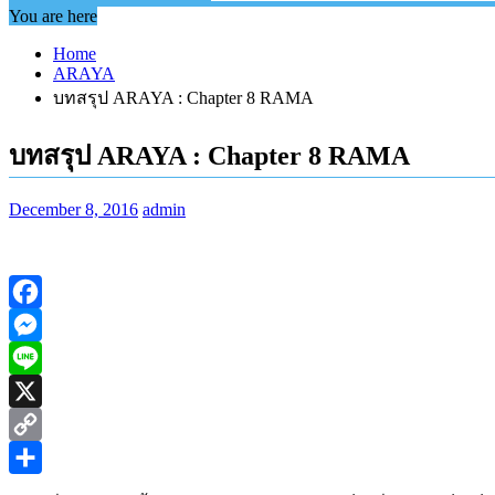
You are here
Home
ARAYA
บทสรุป ARAYA : Chapter 8 RAMA
บทสรุป ARAYA : Chapter 8 RAMA
December 8, 2016
admin
Facebook
Messenger
Line
X
Copy
Link
Share