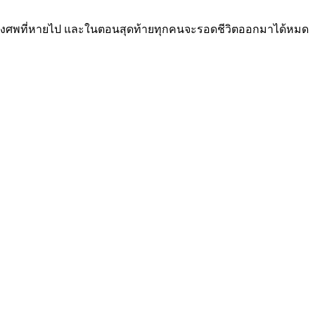
กเรื่องศพที่หายไป และในตอนสุดท้ายทุกคนจะรอดชีวิตออกมาได้หมด