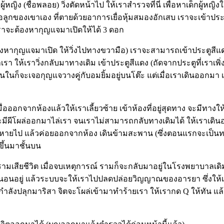
กผู้หญิง (ชื่อพลอย) วิ่งตัดหน้าไป ให้เราสำรวจที่นี่ เพื่อหาเด็กผู้
้นคือลูกของเขาเอง ที่ตายด้วยอาการเยื่อหุ้มสมองอักเสบ เราจะเข้าปร
เราจะต้องหากุญแจมาเปิดให้ได้ 3 ดอก
้องหากุญแจมาเปิด ให้วิ่งไปทางขวามือ) เราจะสามารถเข้าประตูสีแ
่าเรา ให้เราวิ่งกลับมาทางเดิม เข้าประตูสีแดง (ถัดจากประตูที่เ
ในก็จะเจอกุญแจวางคู่กับอมยิ้มอยู่บนโต๊ะ แต่เมื่อเราเดินออกมา เรา
่อออกจากห้องแล้วให้เราเลี้ยวซ้าย เข้าห้องที่อยู่สุดทาง จะมีทางให
จะมีผีโผล่ออกมาไล่เรา จนเราไม่สามารถกลับทางเดิมได้ ให้เราเดินอ
งผีหายไป แล้วค่อยออกจากห้อง เดินข้ามสะพาน (ซึ่งตอนแรกจะเป็นทางต
ขึ้นมาชั้นบน
รามเสียชีวิต เมื่อจบเหตุการณ์ รามก็จะกลับมาอยู่ในโรงพยาบาลเด
านอนอยู่ แล้วระบบจะให้เราไปปลดปล่อยวิญญาณของอารยา ซึ่งให้เร
กำลังปลุกมาริสา จิตจะโผล่เข้ามาทำร้ายเรา ให้เรากด Q ให้ทัน แล้ว