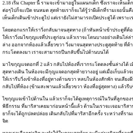
2.18 เริ่ม Chapter นี้ รามจะเข้ามาอยู่ในแผนกเด็ก ซึ่งเราจะเห็นเด็
ต่อๆไปก็จะเปิด จนหมด สุดท้ายเราก็จะได้รู้ว่าผีเด็กที่รามเจอนั
เห็นเด็กเดินเข้าประตูไป แต่เรายังไม่สามารถเปิดประตูได้ เพราะ
โดยดอกแรกให้เราวิ่งกลับมาจนสุดทาง (ถ้าหันหน้าเข้าประตูที่ต
ให้เราวิ่งมไขกุญแจที่ประตูก่อน แล้วเราจะโดนบางอย่างเดินไล่ล
ล่าง ออกจากห้องแล้วเลี้ยวขวา วิ่งมาจนสุดทางประตูสุดท้าย ที่ด้าน
กระโดดลงมา เราจะสามารถปีนกลับขึ้นไปด้านบนได้
มาไขกุญแจดอกที่ 2 แล้ว กลับไปห้องที่เรากระโดดลงชั้นล่างได้ เมื
สุดทางเดิน ในห้องจะมีกุญแจดอกสุดท้ายวางอยู่ แต่เมื่อเก็บแล้ว
ให้เรารีบวิ่งเข้าห้องที่อยู่ทางด้านขวา หลบในห้องสักพัก จนเสีย
กลับไปที่ห้อง (ข้ามสะพานแล้วเลี้ยวขวา ห้องที่อยู่สุดทาง) แล้วรีบ
ไขกุญแจเข้าไปด้านใน แล้วเราก็จะได้ดูเหตุการณ์ในวันที่ลูกของ
พิธีกรรม ที่มาริสาเคยมาก่อนหน้านี้แล้ว ด้านในเราจะเจอมาริส
ยาก็จะได้ถูกปลดปล่อย เดินกลับไปที่มาริสาอีกครั้ง ระหว่างที่ราม
จิต