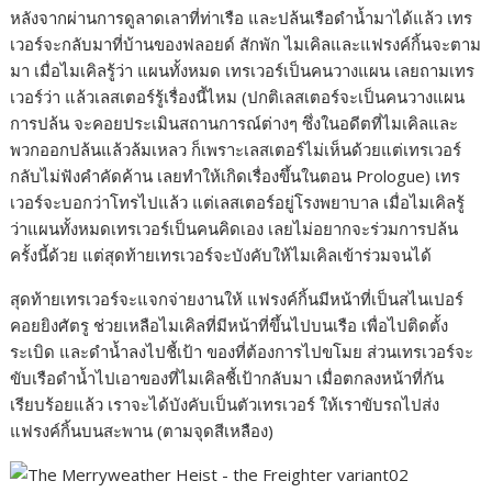
k
g
y
a
หลังจากผ่านการดูลาดเลาที่ท่าเรือ และปล้นเรือดำน้ำมาได้แล้ว เทร
เวอร์จะกลับมาที่บ้านของฟลอยด์ สักพัก ไมเคิลและแฟรงค์กิ้นจะตาม
e
L
r
มา เมื่อไมเคิลรู้ว่า แผนทั้งหมด เทรเวอร์เป็นคนวางแผน เลยถามเทร
r
i
e
เวอร์ว่า แล้วเลสเตอร์รู้เรื่องนี้ไหม (ปกติเลสเตอร์จะเป็นคนวางแผน
n
การปล้น จะคอยประเมินสถานการณ์ต่างๆ ซึ่งในอดีตที่ไมเคิลและ
k
พวกออกปล้นแล้วล้มเหลว ก็เพราะเลสเตอร์ไม่เห็นด้วยแต่เทรเวอร์
กลับไม่ฟังคำคัดค้าน เลยทำให้เกิดเรื่องขึ้นในตอน Prologue) เทร
เวอร์จะบอกว่าโทรไปแล้ว แต่เลสเตอร์อยู่โรงพยาบาล เมื่อไมเคิลรู้
ว่าแผนทั้งหมดเทรเวอร์เป็นคนคิดเอง เลยไม่อยากจะร่วมการปล้น
ครั้งนี้ด้วย แต่สุดท้ายเทรเวอร์จะบังคับให้ไมเคิลเข้าร่วมจนได้
สุดท้ายเทรเวอร์จะแจกจ่ายงานให้ แฟรงค์กิ้นมีหน้าที่เป็นสไนเปอร์
คอยยิงศัตรู ช่วยเหลือไมเคิลที่มีหน้าที่ขึ้นไปบนเรือ เพื่อไปติดตั้ง
ระเบิด และดำน้ำลงไปชี้เป้า ของที่ต้องการไปขโมย ส่วนเทรเวอร์จะ
ขับเรือดำน้ำไปเอาของที่ไมเคิลชี้เป้ากลับมา เมื่อตกลงหน้าที่กัน
เรียบร้อยแล้ว เราจะได้บังคับเป็นตัวเทรเวอร์ ให้เราขับรถไปส่ง
แฟรงค์กิ้นบนสะพาน (ตามจุดสีเหลือง)