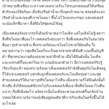
ดำน้ำเก็บของขึ้นมาให้ได้ หลังจากนั้น ให้เราบังคับเรือดำน้ำไปยังจุด
เป้าหมายสีเหลือง ระหว่างทางเทรเวอร์จะโทรบอกฟลอยด์ให้เตรียม
ตัวรับของให้พร้อม เมื่อขับเรือดำน้ำมาถึงจุดเป้าหมาย ฟลอยด์จะยก
เรือดำน้ำและของที่เราขโมยมา ขึ้นไปไว้บนรถบรรทุก แต่เลสเตอร์
จะนั่งแท็กซี่มาหา ทั้งที่ยังใส่ชุดคนไข้อยู่
เมื่อเลสเตอร์ลงจากรถก็เดินเข้ามาต่อว่าไมเคิล แต่ไมเคิลไม่รู้เลยว่า
สิ่งที่ขโมยมาคืออะไร เลสเตอร์เลยบอกว่า สิ่งที่เลสเตอร์ขโมยมามัน
คืออาวุธทำลายล้าง ที่เทรเวอร์มันจะขโมยไปขายให้คนจีน วึ่ง
หมายความว่า กลุ่มที่ขโมยก็จะเป็นพวกขายชาติทันที แถมขึ้นบัญชี
ดำ ที่ทุกหน่วยงานต้องออกตามล่าอีกด้วย เมื่อได้ยินดังนั้น ไมเคิล
และแฟรงค์กิ้นจะตกใจมาก แถมยังบอกด้วยว่า นึกว่าเลสเตอร์รับรู้
เรียบร้อยแล้ว พอเทรเวอร์ลงมาเห็นเลสเตอร์กำลังยืนคุยกับไมเคิลอยู่
ก็ได้แซวเลสเตอร์ แต่กลับถูกทั้งเลสเตอร์และไมเคิลรุมด่า และสุด
ท้ายเลสเตอร์ให้เอาอาวุธที่ขโมยมาไปคืน เมื่อเทรเวอร์ได้ยินดังนั้นก็
หัวเสีย สั่งให้ฟลอยด์ขับรถไปกับเลสเตอร์เพื่อเอาสิ่งที่ขโมยมาไปคืน
แถวๆ เรือที่เพิ่งล่มไป หลังจากนั้นไมเคิลจะชวนแฟรงค์กิ้นกลับบ้าน
ปล่อยให้เทรเวอร์อารมณ์เสียอยู่คนเดียวที่ภารกิจปล้นในครั้งนี้ไม่ได้
อะไรเลย