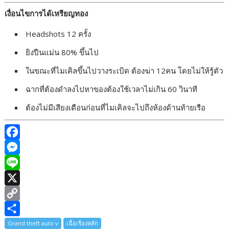
เงื่อนไขการได้เหรียญทอง
Headshots 12 ครั้ง
ยิงปืนแม่น 80% ขึ้นไป
ในขณะที่ไมเคิลขึ้นไปวางระเบิด ต้องฆ่า 12คน โดยไม่ให้รู้ตัว
ฉากที่ต้องดำลงไปหาของต้องใช้เวลาไม่เกิน 60 วินาที
ต้องไม่มีเสียงเตือนก่อนที่ไมเคิลจะไปถึงห้องด้านท้ายเรือ
F
a
M
c
e
L
e
s
i
X
b
s
n
C
o
e
e
o
S
Grand theft auto v
เนื้อเรื่องหลัก