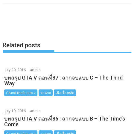
o
n
p
h
k
g
y
a
e
L
r
r
i
e
n
Related posts
k
July 20, 2016
admin
บทสรุป GTA V ตอนที่87 : ฉากจบแบบ C – The Third
Way
Grand theft auto v
ตอนจบ
เนื้อเรื่องหลัก
July 19, 2016
admin
บทสรุป GTA V ตอนที่86 : ฉากจบแบบ B – The Time’s
Come
Grand theft auto v
ตอนจบ
เนื้อเรื่องหลัก