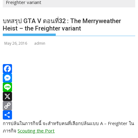
Freighter variant
บทสรุป GTA V ตอนที่32 : The Merryweather
Heist – the Freighter variant
May 26, 2016
admin
F
a
M
c
e
L
e
s
i
X
b
s
n
C
การปล้นในภารกิจนี้ จะสำหรับคนที่เลือกปล้นแบบ A – Freighter ใน
o
e
e
o
S
ภารกิจ
Scouting the Port
o
n
p
h