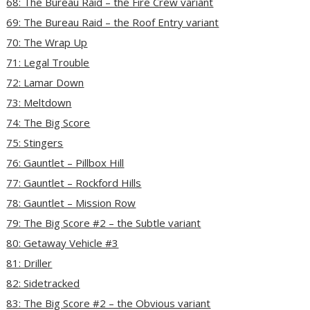
68: The Bureau Raid – the Fire Crew variant
69: The Bureau Raid – the Roof Entry variant
70: The Wrap Up
71: Legal Trouble
72: Lamar Down
73: Meltdown
74: The Big Score
75: Stingers
76: Gauntlet – Pillbox Hill
77: Gauntlet – Rockford Hills
78: Gauntlet – Mission Row
79: The Big Score #2 – the Subtle variant
80: Getaway Vehicle #3
81: Driller
82: Sidetracked
83: The Big Score #2 – the Obvious variant