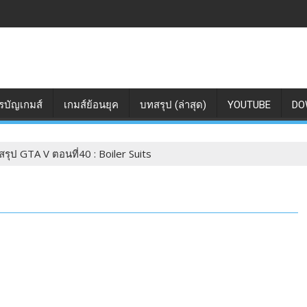
รบัญเกมส์
เกมส์ย้อนยุค
บทสรุป (ล่าสุด)
YOUTUBE
DO
รุป GTA V ตอนที่40 : Boiler Suits