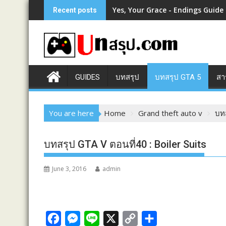
Skip
Yes, Your Grace - Endings Guide
Recent posts
to
content
GUIDES
บทสรุป
บทสรุป GTA 5
สา
You are here
Home
Grand theft auto v
บทส
บทสรุป GTA V ตอนที่40 : Boiler Suits
June 3, 2016
admin
F
M
L
X
C
S