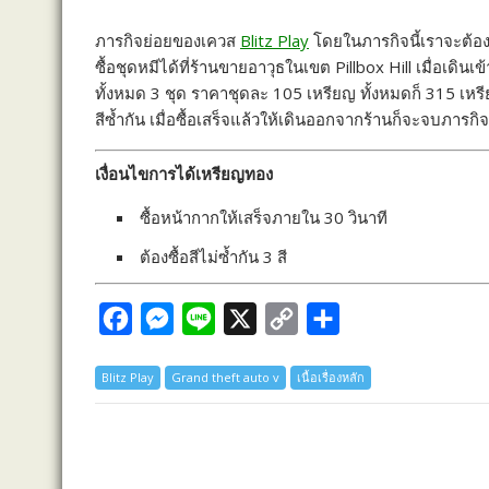
a
e
i
o
h
ภารกิจย่อยของเควส
Blitz Play
โดยในภารกิจนี้เราจะต้องไ
c
s
n
p
a
ซื้อชุดหมีได้ที่ร้านขายอาวุธในเขต Pillbox Hill เมื่อเดินเ
e
s
e
y
r
ทั้งหมด 3 ชุด ราคาชุดละ 105 เหรียญ ทั้งหมดก็ 315 เหรียญ
b
e
L
e
สีซ้ำกัน เมื่อซื้อเสร็จแล้วให้เดินออกจากร้านก็จะจบภารกิจ
o
n
i
เงื่อนไขการได้เหรียญทอง
o
g
n
k
e
k
ซื้อหน้ากากให้เสร็จภายใน 30 วินาที
r
ต้องซื้อสีไม่ซ้ำกัน 3 สี
F
M
L
X
C
S
a
e
i
o
h
Blitz Play
Grand theft auto v
เนื้อเรื่องหลัก
c
s
n
p
a
e
s
e
y
r
b
e
L
e
o
n
i