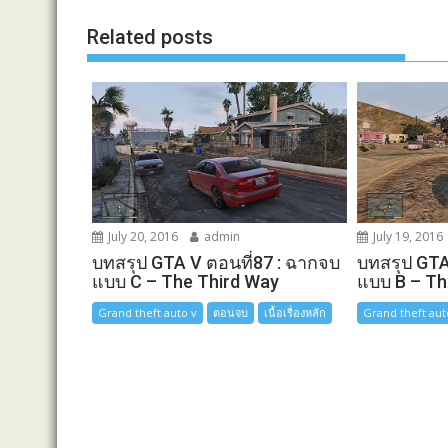
o
g
n
Related posts
k
e
k
r
July 20, 2016
admin
July 19, 2016
บทสรุป GTA V ตอนที่87 : ฉากจบ
บทสรุป GTA
แบบ C – The Third Way
แบบ B – Th
Grand theft auto v
ตอนจบ
เนื้อเรื่องหลัก
Grand theft aut