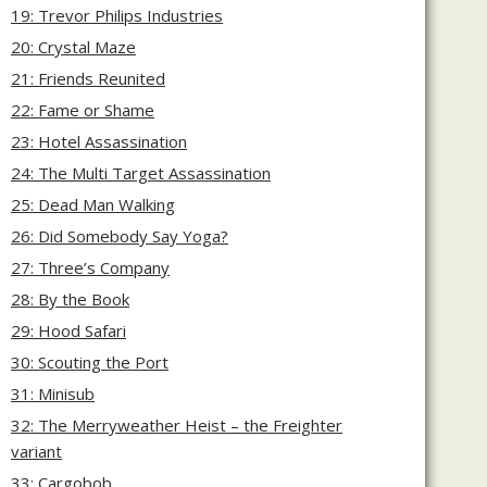
19: Trevor Philips Industries
20: Crystal Maze
21: Friends Reunited
22: Fame or Shame
23: Hotel Assassination
24: The Multi Target Assassination
25: Dead Man Walking
26: Did Somebody Say Yoga?
27: Three’s Company
28: By the Book
29: Hood Safari
30: Scouting the Port
31: Minisub
32: The Merryweather Heist – the Freighter
variant
33: Cargobob