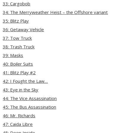
33: Cargobob
34: The Merryweather Heist – the Offshore variant
35: Blitz Play
36: Getaway Vehicle
37: Tow Truck
38: Trash Truck
39: Masks
40: Boiler Suits
41: Blitz Play #2
42: I Fought the Law…
43: Eye in the Sky
44: The Vice Assassination
45: The Bus Assassination
46: Mr. Richards
47: Caida Libre
48: Deep Inside