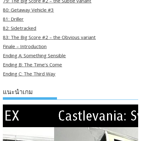
79: The Big Score #2 – the Subtle variant
80: Getaway Vehicle #3
81: Driller
82: Sidetracked
83: The Big Score #2 – the Obvious variant
Finale – Introduction
Ending A: Something Sensible
Ending B: The Time’s Come
Ending C: The Third Way
แนะนำเกม