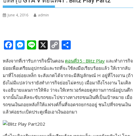
บทสรุป GTA V ตอนที่41 : Blitz Play Part2
June 4, 2016
admin
F
M
L
X
C
S
a
e
i
o
h
หลังจากที่เรารับภารกิจนี้ในตอน
ตอนที่35 : Blitz Play
และทำภารกิจ
c
s
n
p
a
ย่อยเพื่อเตรียมอุปกรณ์และรถที่จะใช้ลงมือเรียบร้อยแล้ว ให้เรากลับ
e
s
e
y
r
มาที่โรงย่อยเหล็ก จะสังเกตได้จากจะมีสัญลักษณ์ H อยู่ที่โรงงาน (ถ้า
b
e
L
e
ยังไม่มีแปลว่าเรายังทำภารกิจย่อยไม่ครบ) เมื่อมาถึงโรงงาน ไมเคิล
จะอธิบายแผนการให้ฟัง ว่าจะให้เทรเวอร์คอยดูสถานการณ์อยู่บนตึก
o
n
i
จากนั้นไมเคิลจะขับรถขยะไปขวางทางรถขนเงินที่เป็นเป้าหมาย เมื่อ
o
g
n
รถขนเงินถอยหลังก็ให้แฟรงค์กิ้นที่จอดรถยกรออยู่ ชนไปที่รถขนเงิน
k
e
k
แล้วค่อยระเบิดประตูเพื่อเอาเงินออกมา
r