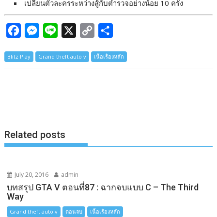
เปลี่ยนตัวละครระหว่างสู้กับตำรวจอย่างน้อย 10 ครั้ง
F
M
L
X
C
S
a
e
i
o
h
Blitz Play
Grand theft auto v
เนื้อเรื่องหลัก
c
s
n
p
a
e
s
e
y
r
b
e
L
e
o
n
i
o
g
n
k
e
k
Related posts
r
July 20, 2016
admin
บทสรุป GTA V ตอนที่87 : ฉากจบแบบ C – The Third
Way
Grand theft auto v
ตอนจบ
เนื้อเรื่องหลัก