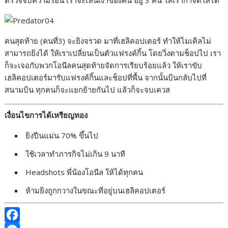
ตรวจจับความร้อน เราจะเห็นเงาของคน อยู่ 3 คน ให้เรากำจัดให้ได้
คนสุดท้าย (คนที่3) จะยิงจรวด มาที่เฮลิคอปเตอร์ ทำให้ไมเคิลไม่
สามารถยิงได้ ให้เราเปลี่ยนเป็นตัวแฟรงค์กิ้น โดยวิ่งตามช็อปไป เรา
ก็จะเจอกับพวกโอนีลคนสุดท้ายจัดการเรียบร้อยแล้ว ให้เราขับ
เฮลิคอปเตอร์มารับแฟรงค์กิ้นและช็อปที่พื้น จากนั้นบินกลับไปที่
สนามบิน ทุกคนก็จะแยกย้ายกันไป แล้วก็จะจบเควส
เงื่อนไขการได้เหรียญทอง
ยิงปืนแม่น 70% ขึ้นไป
ใช้เวลาทำภารกิจไม่เกิน 9 นาที
Headshots พี่น้องโอนีล ให้ได้ทุกคน
ห้ามยิงถูกกวางในขณะที่อยู่บนเฮลิคอปเตอร์