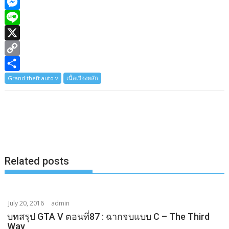
F
a
M
c
e
L
e
s
i
X
b
s
n
C
o
e
e
o
S
Grand theft auto v
เนื้อเรื่องหลัก
o
n
p
h
k
g
y
a
e
L
r
r
i
e
n
Related posts
k
July 20, 2016
admin
บทสรุป GTA V ตอนที่87 : ฉากจบแบบ C – The Third
Way