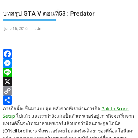
บทสรุป GTA V ตอนที่53 : Predator
June 16, 2016
admin
F
a
M
c
e
L
e
s
i
X
b
s
n
C
ภารกิจนี้จะขึ้นมาแบบสุ่ม หลังจากที่เราผ่านภารกิจ
Paleto Score
o
e
e
o
S
Setup
ไปแล้ว และเรากำลังเล่นเป็นตัวเทรเวอร์อยู่ ภารกิจจะเริ่มจาก
o
n
p
h
แฟรงค์กิ้นจะโทรมาหาเทรเวอร์แล้วบอกว่ามีคนตระกูล โอนีล
k
g
y
a
(O’Neil brothers ที่เทรเวอร์เคยไปถล่มรังผลิตยาของพี่น้อง โอนีลมา
e
L
r