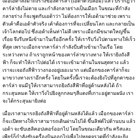
เมื่อเอด้าลงมาถึงร่างของคาร์ล่า (เอด้าตัวปลอม) แล้ว ปรากฎว่า
คาร์ล่ายังไม่ตาย และกำลังกลายร่างเป็นเมือก ในขณะที่กำลัง
กลายร่าง ก็จะพูดกับเอด้าว่า ไม่ต้องการให้เอด้ามาช่วย เพราะ
ตัวเค้าคือเอด้าตัวจริง เค้าต้องการที่จะเปลี่ยนโลก และกลายเป็น
เจ้าโลกต่อไป ซึ่งเอด้าเห็นท่าไม่ดี เพราะเมือกมีขนาดใหญ่ขึ้น
เรื่อย จึงรีบหนีเข้ามาในเรืออีกครั้ง ให้เรารีบวิ่งไปตามทางให้เร็ว
ที่สุด เพราะเมือกจากคาร์ล่า กำลังบีบตัวเข้ามาในเรือ โดย
ระหว่างทาง ถ้าเราถูกหน้าของคาร์ล่าขวางทาง ให้เรายิงถังสี
ฟ้า ก็จะทำให้เราไปต่อได้ เราจะเข้ามาด้านในจนสุดทาง แล้ว
เราจะเจอถังสีฟ้าวางกองอยู่เยอะมาก แต่เมือกของคาร์ล่าก็จะ
มาขวางทางเราอีกครั้ง โดยในครั้งนี้เราจะต้องยิงไปที่ลูกตาของ
คาร์ล่า จนมีรูให้เราสามารถยิงถังสีฟ้าที่อยู่ด้านหลังได้ ถ้า
กระสุนหมด ให้เราวิ่งไปยิงลูกกลมๆสีแดงที่เกาะอยู่ตามผนัง เรา
จะได้กระสุนมายิงต่อ
เมื่อเราสามารถยิงถังสีฟ้าที่อยู่ด้านหลังได้แล้ว เมือกของคาร์ล่า
ก็จะเปิดทางให้เราสามารถเดินผ่านไปได้ ขึ้นลิฟต์ไปด้านบน แล้ว
เอด้า จะขับเฮลิคอปเตอร์ออกไป โดยในขณะเดียวกัน คริสและ
เพียร์ก็กำลังขับเครื่องบินออกไปเพื่อไปหยุดจรวดที่กำลังจะยิง