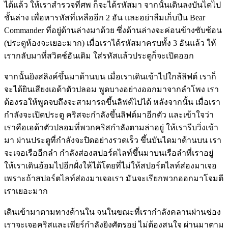
ได้แล้ว ให้เราสำรวจที่ศพ ก็จะได้รหัสมา จากนั้นเดินลงบันไดไป
ชั้นล่าง เพื่อหารหัสที่เหลืออีก 2 อัน และอย่าลืมเก็บปืน Bear
Commander ที่อยู่ด้านล่างมาด้วย ซึ่งด้านล่างจะค่อนข้างซับซ้อน
(ประตูห้องจะเยอะมาก) เมื่อเราได้รหัสมาครบทั้ง 3 อันแล้ว ให้
เรากลับมาที่สวิตช์อันเดิม ใส่รหัสแล้วประตูก็จะเปิดออก
จากนั้นยิงสลิงค์ขึ้นมาด้านบน เมื่อเราเดินเข้าไปใกล้ลิฟต์ เราก็
จะได้ยินเสียงเอด้าตัวปลอม พูดบางอย่างออกมาจากลำโพง เรา
ต้องรอให้พูดจบถึงจะสามารถขึ้นลิฟต์ไปได้ หลังจากนั้น เมื่อเรา
กำลังจะเปิดประตู คริสจะกำลังขึ้นลิฟต์มาอีกตัว และเข้าใจว่า
เราคือเอด้าตัวปลอมที่พวกคริสกำลังตามล่าอยู่ ให้เรารีบวิ่งเข้า
มา ผ่านประตูที่กำลังจะปิดอย่างรวดเร็ว ขึ้นบันไดมาด้านบน เรา
จะเจอเรืออีกลำ กำลังส่องสปอร์ตไลท์ขึ้นมาบนเรือลำที่เราอยู่
ให้เราเดินอ้อมไปอีกฝั่งให้ได้โดยที่ไม่ให้สปอร์ตไลท์ส่องมาเจอ
เพราะถ้าสปอร์ตไลท์ส่องมาเจอเรา มันจะเรียกพวกออกมาโจมตี
เราเยอะมาก
เดินเข้ามาตามทางด้านใน จนในขณะที่เรากำลังคลานผ่านช่อง
เราจะเจอคริสและเพียร์กำลังยิงศัตรูอยู่ ไม่ต้องสนใจ ผ่านมาตาม