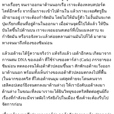
ทางเรื่อยๆ จนเราออกมาด้านนอกเรือ เราจะต้องหลบสปอร์ต
ไลท์อีกครั้ง จากนั้นเราจะเข้าไปด้านใน แล้วเราจะเจอศัตรูยืน
เฝ้ายามอยู่ เราจะต้องกำจัดมัน โดยไม่ให้มันรู้ตัว ไม่งั้นมันจะกด
ปุ่มเรียกเพื่อนที่อยู่ด้านในออกมา เมื่อผ่านจุดนี้ไปได้แล้ว ให้ปีน
บันไดขึ้นไปด้านบน เราจะเจอมอนสเตอร์ที่เป็นแมลงสาบ จะ
กำจัดมัน หรือรอจังหวะแล้วค่อยคลานผ่านมันไปก็ได้ มาตาม
ทางจนมาถึงห้องของซิมม่อน
แล้วเอด้าจะได้รู้ความจริงว่า แท้จริงแล้ว เอด้าอีกคน เกิดมาจาก
การผสม DNA ของเอด้า ที่ใช้ร่างของคาร์ล่า (Carla) ภรรยาของ
ซิมม่อน ทดลองจนได้เอด้าตัวปลอมขึ้นมา สักพักเอด้าจะวิ่งออก
มาด้านนอก พร้อมทั้งเห็นร่างของเอด้าตัวปลอมตกลงไปที่พื้น
(ในฉากของคริส ที่ไล่เอด้าจนมุม แต่สุดท้ายจะโดนคนจาก
เฮลิคอปเตอร์ยิงจนตกลงมาด้านล่าง) ให้เราบังคับเอด้าลงมา
ด้านล่าง ในขณะที่ลงมาเราจะได้ยินวิทยุของคริสติดต่อศูนย์ถึง
เรื่องที่กำลังจะมีจรวดฝังไวรัสยิงไปในเมือง ซึ่งเค้าจะต้องรีบไป
จัดการก่อน