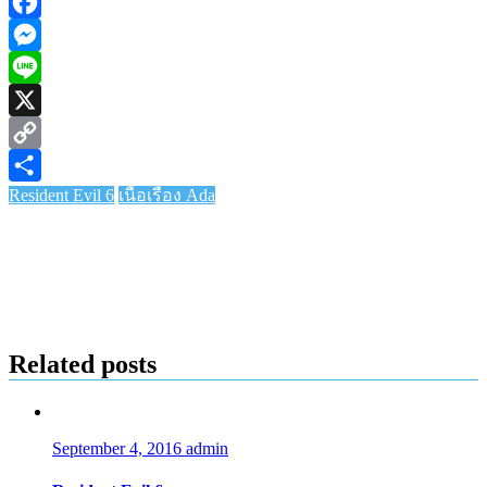
Facebook
Messenger
Line
X
Copy
Resident Evil 6
เนื้อเรื่อง Ada
Link
Share
Related posts
September 4, 2016
admin