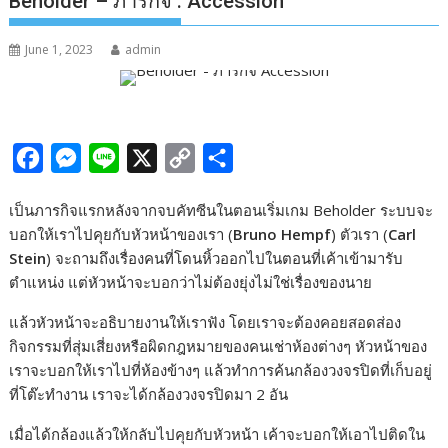
Beholder – ภารกิจ : Accession
June 1, 2023
admin
F
M
L
X
C
S
a
e
i
o
h
เป็นภารกิจแรกหลังจากจบคัทซีนในตอนเริ่มเกม Beholder ระบบจะ
c
s
n
p
a
บอกให้เราไปคุยกับหัวหน้าของเรา (
Bruno Hempf
) ตัวเรา (
Carl
e
s
e
y
r
Stein
) จะถามถึงเรื่องคนที่โดนหิ้วออกไปในตอนที่เค้าเข้ามารับ
b
e
L
e
ตำแหน่ง แต่หัวหน้าจะบอกว่าไม่ต้องยุ่งไม่ใช่เรื่องของนาย
o
n
i
แล้วหัวหน้าจะอธิบายงานให้เราฟัง โดยเราจะต้องคอยสอดส่อง
o
g
n
กิจกรรมที่สุ่มเสี่ยงหรือผิดกฎหมายของคนเช่าห้องต่างๆ หัวหน้าของ
k
e
k
เราจะบอกให้เราไปที่ห้องข้างๆ แล้วทำการค้นกล้องวงจรปิดที่เก็บอยู่
ที่โต๊ะทำงาน เราจะได้กล้องวงจรปิดมา 2 อัน
r
เมื่อได้กล้องแล้วให้กลับไปคุยกับหัวหน้า เค้าจะบอกให้เอาไปติดใน