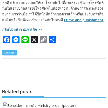
พอดี แล้วระบบจะบอกให้เราโทรกลับไปที่กระทรวง ซึ่งการโทรศัพท์
นั้นให้เราไปกดสำรวจโทรศัพท์ในห้องทำงาน ด้านขวาสุด กระทรวง
จะถามเราว่าเมื่อเราได้รู้หน้าที่หลักๆของเราแล้ว พร้อมจะรับภารกิจ
ต่อไปหรือยัง ซึ่งจะเข้าภารกิจต่อไปทันที
Crime and punishment
กลับไปหน้ารวมภารกิจ >>
F
M
L
X
C
S
a
e
i
o
h
Beholder
c
s
n
p
a
e
s
e
y
r
b
e
L
e
o
n
i
o
g
n
k
e
k
Related posts
r