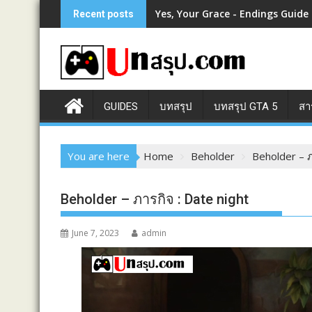
Skip
Yes, Your Grace - Endings Guide
Recent posts
to
content
GUIDES
บทสรุป
บทสรุป GTA 5
สา
You are here
Home
Beholder
Beholder – ภ
Beholder – ภารกิจ : Date night
June 7, 2023
admin