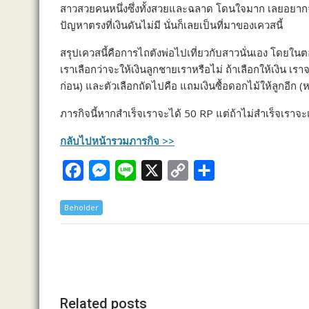
สาวสวยคนหนึ่งซึ่งทั้งสวยและฉลาด โดนใจมาก เลยอยาก
e
s
e
y
r
ปัญหาตรงที่เงินดันไม่มี นั่นก็เลยเป็นที่มาของเควสนี้
b
e
L
e
สรุปเควสนี้คือการไถตังพ่อไปเที่ยวกับสาวนั่นเอง โดยในต
o
n
i
เราเลือกว่าจะให้เงินลูกชายเราหรือไม่ ถ้าเลือกให้เงิน เราจ
o
g
n
ก่อน) และตัวเลือกถัดไปคือ แถมเงินซื้อดอกไม้ให้ลูกอีก 
k
e
k
ภารกิจนี้หากสำเร็จเราจะได้ 50 RP แต่ถ้าไม่สำเร็จเราจะ
r
กลับไปหน้ารวมภารกิจ >>
F
M
L
X
C
S
a
e
i
o
h
Beholder
c
s
n
p
a
e
s
e
y
r
b
e
L
e
o
n
i
o
g
n
Related posts