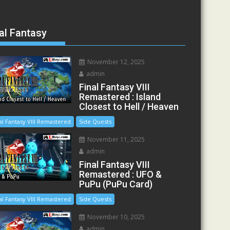
al Fantasy
November 12, 2025
admin
Final Fantasy VIII
Remastered : Island
Closest to Hell / Heaven
al Fantasy VIII Remastered
Side Quests
November 11, 2025
admin
Final Fantasy VIII
Remastered : UFO &
PuPu (PuPu Card)
al Fantasy VIII Remastered
Side Quests
November 10, 2025
admin