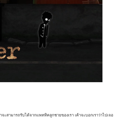
ยเราจะสามารถรับได้จากแพททิคลูกชายของเรา เค้าจะบอกเราว่าไปเจอ