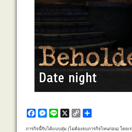
F
M
L
X
C
S
a
e
i
o
h
ภารกิจนี้รับได้แบบสุ่ม (ไม่ต้องจบภารกิจไหนก่อน) โด
c
s
n
p
a