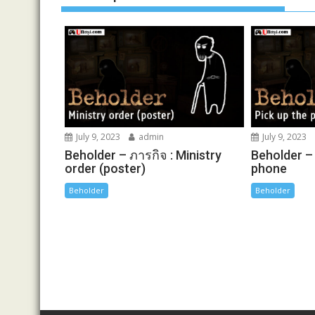
k
e
k
r
July 9, 2023
admin
July 9, 2023
Beholder – ภารกิจ : Ministry
Beholder – 
order (poster)
phone
Beholder
Beholder