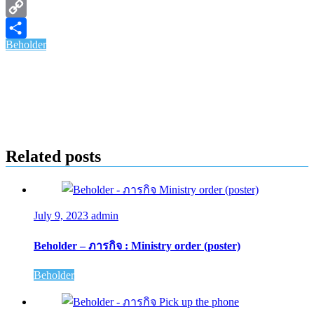
X
Copy
Beholder
Link
Share
Related posts
July 9, 2023
admin
Beholder – ภารกิจ : Ministry order (poster)
Beholder