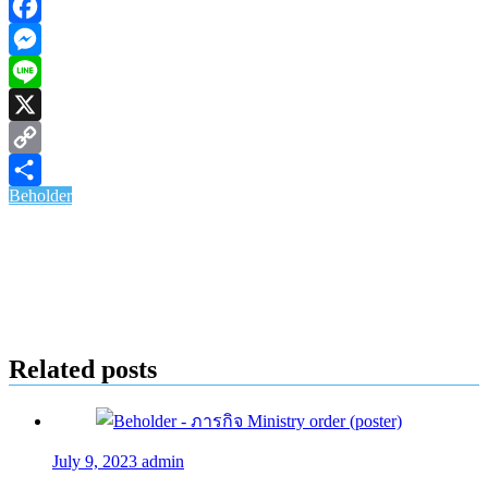
Facebook
Messenger
Line
X
Copy
Beholder
Link
Share
Related posts
July 9, 2023
admin