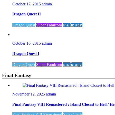
October 17, 2015
admin
Dragon Quest II
Dragon Quest
Super Famicom
เกมย้อนยุค
October 16, 2015
admin
Dragon Quest I
Dragon Quest
Super Famicom
เกมย้อนยุค
Final Fantasy
November 12, 2025
admin
Final Fantasy VIII Remastered : Island Closest to Hell / H
Final Fantasy VIII Remastered
Side Quests