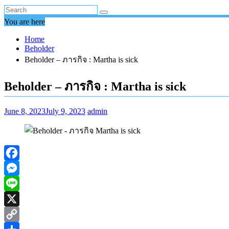
You are here
Home
Beholder
Beholder – ภารกิจ : Martha is sick
Beholder – ภารกิจ : Martha is sick
June 8, 2023
July 9, 2023
admin
Facebook
Messenger
Line
X