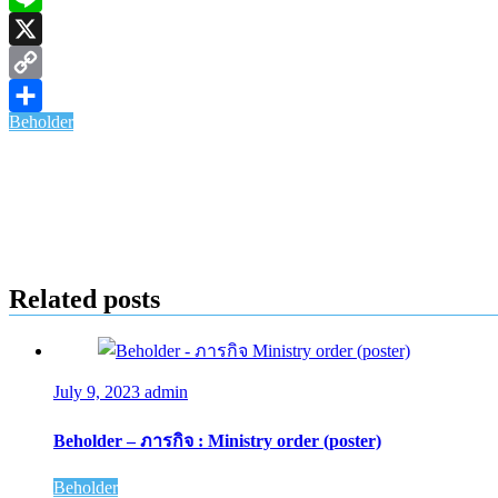
Line
X
Copy
Beholder
Link
Share
Related posts
July 9, 2023
admin
Beholder – ภารกิจ : Ministry order (poster)
Beholder