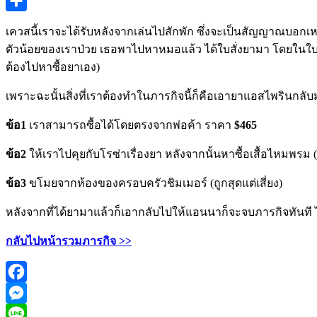
Copy
Link
Share
เควสนี้เราจะได้รับหลังจากเล่นไปสักพัก ซึ่งจะเป็นสัญญาณบอกเ
ตัวน้อยของเราป่วย เธอพาไปหาหมอแล้ว ได้ใบสั่งยามา โดยในใบ
ต้องไปหาซื้อยาเอง)
เพราะฉะนั้นสิ่งที่เราต้องทำในภารกิจนี้ก็คือเอายาแอสไพรินกลั
ข้อ1
เราสามารถซื้อได้โดยตรงจากพ่อค้า ราคา
$465
ข้อ2
ให้เราไปคุยกับโรซ่าเรื่องยา หลังจากนั้นหาซื้อเสื้อไหมพรม
ข้อ3
ขโมยจากห้องของครอบครัวชิมเมอร์ (ถูกสุดแต่เสี่ยง)
หลังจากที่ได้ยามาแล้วก็เอากลับไปให้แอนนาก็จะจบภารกิจทันที 
กลับไปหน้ารวมภารกิจ >>
Facebook
Messenger