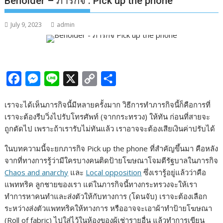
Beholder – ภารกิจ : Pick up the phone
July 9, 2023
admin
F
M
L
X
C
S
a
e
i
o
h
เราจะได้เห็นภารกิจนี้มีหลายครั้งมาก วิธีการทำภารกิจนี้ก็คือการที่
c
s
n
p
a
เราจะต้องรีบวิ่งไปรับโทรศัพท์ (จากกระทรวง) ให้ทัน ก่อนที่สายจะ
e
s
e
y
r
ถูกตัดไป เพราะถ้าเรารับไม่ทันแล้ว เราอาจจะต้องเสียเงินค่าปรับได้
b
e
L
e
ในบทความนี้จะยกภารกิจ Pick up the phone ที่สำคัญขึ้นมา คือหลัง
o
n
i
จากที่ทางการรู้ว่ามีใครบางคนติดป้ายโฆษณาโจมตีรัฐบาลในภารกิจ
o
g
n
Chaos and anarchy
และ
Local opposition
ซึ่งเรารู้อยู่แล้วว่าคือ
k
e
k
แพททริค ลูกชายของเรา แต่ในภารกิจนี้ทางกระทรวงจะให้เรา
ทำการหาคนทำและส่งตัวให้กับทางการ (โดนจับ) เราจะต้องเลือก
r
ระหว่างส่งตัวแพททริคให้ทางการ หรืออาจจะเอาผ้าทำป้ายโฆษณา
(Roll of fabric) ไปใส่ไว้ในห้องของผู้เช่ารายอื่น แล้วทำการเขียน