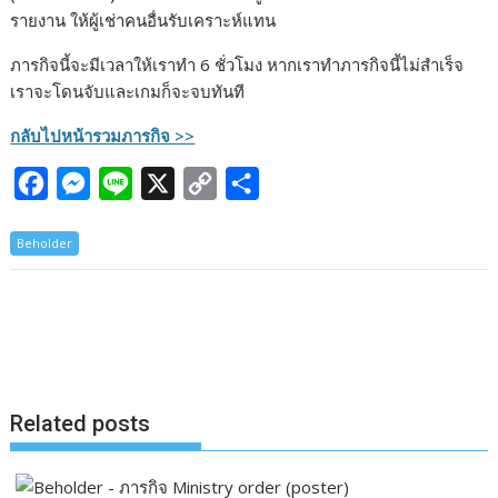
รายงาน ให้ผู้เช่าคนอื่นรับเคราะห์แทน
ภารกิจนี้จะมีเวลาให้เราทำ 6 ชั่วโมง หากเราทำภารกิจนี้ไม่สำเร็จ
เราจะโดนจับและเกมก็จะจบทันที
กลับไปหน้ารวมภารกิจ >>
F
M
L
X
C
S
a
e
i
o
h
Beholder
c
s
n
p
a
e
s
e
y
r
b
e
L
e
o
n
i
o
g
n
k
e
k
Related posts
r