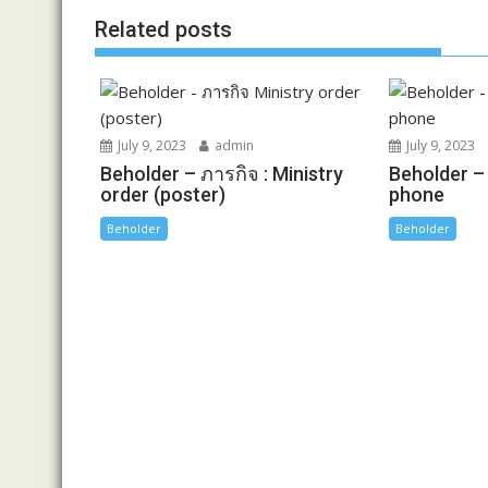
o
g
n
Related posts
k
e
k
r
July 9, 2023
admin
July 9, 2023
Beholder – ภารกิจ : Ministry
Beholder – 
order (poster)
phone
Beholder
Beholder