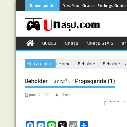
Skip
Yes, Your Grace - Endings Guide
Recent posts
to
content
GUIDES
บทสรุป
บทสรุป GTA 5
สา
You are here
Home
Beholder
Beholder – ภ
Beholder – ภารกิจ : Propaganda (1)
June 17, 2023
admin
F
M
L
X
C
S