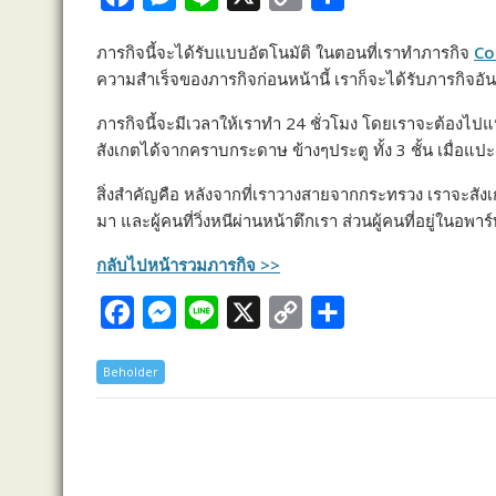
a
e
i
o
h
ภารกิจนี้จะได้รับแบบอัตโนมัติ ในตอนที่เราทำภารกิจ
Co
c
s
n
p
a
ความสำเร็จของภารกิจก่อนหน้านี้ เราก็จะได้รับภารกิจอัน
e
s
e
y
r
ภารกิจนี้จะมีเวลาให้เราทำ 24 ชั่วโมง โดยเราจะต้องไปแป
b
e
L
e
สังเกตได้จากคราบกระดาษ ข้างๆประตู ทั้ง 3 ชั้น เมื่อแป
o
n
i
o
g
n
สิ่งสำคัญคือ หลังจากที่เราวางสายจากกระทรวง เราจะสังเ
มา และผู้คนที่วิ่งหนีผ่านหน้าตึกเรา ส่วนผู้คนที่อยู่ในอพ
k
e
k
r
กลับไปหน้ารวมภารกิจ >>
F
M
L
X
C
S
a
e
i
o
h
Beholder
c
s
n
p
a
e
s
e
y
r
b
e
L
e
o
n
i