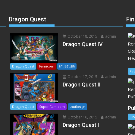
Dragon Quest
Fin
October 18, 2015
admin
อ
Dragon Quest IV
Dragon Quest
Famicom
เกมย้อนยุค
Fin
October 17, 2015
admin
Dragon Quest II
Dragon Quest
Super Famicom
เกมย้อนยุค
Pu
Fin
October 16, 2015
admin
Dragon Quest I