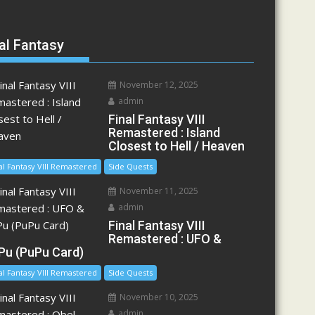
al Fantasy
November 12, 2025
admin
Final Fantasy VIII
Remastered : Island
Closest to Hell / Heaven
al Fantasy VIII Remastered
Side Quests
November 11, 2025
admin
Final Fantasy VIII
Remastered : UFO &
Pu (PuPu Card)
al Fantasy VIII Remastered
Side Quests
November 10, 2025
admin