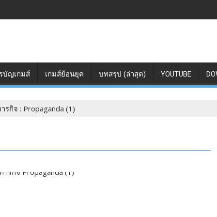
รบัญเกมส์
เกมส์ย้อนยุค
บทสรุป (ล่าสุด)
YOUTUBE
DO
ารกิจ : Propaganda (1)