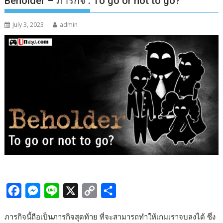
Beholder – ภารกิจ : To go or not to go?
July 3, 2023
admin
F
M
L
X
C
S
a
e
i
o
h
ภารกิจนี้ถือเป็นภารกิจสุดท้าย ที่จะสามารถทำให้เกมเราจบลงได้ ซึ่ง
c
s
n
p
a