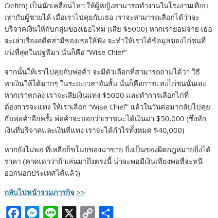
Oehrn) เป็นนักเคลื่อนไหว ให้ผู้หญิงสามารถทำงานในโรงงานเทียบ
เท่ากับผู้ชายได้ เมื่อเราไปคุยกับเธอ เราจะสามารถเลือกได้ว่าจะ
บริจาคเงินให้กับกลุ่มของเธอไหม (เสีย $5000) หากเรายอมจ่าย เธอ
จะเล่าเรื่องอดีตสามีของเธอให้ฟัง จะทำให้เราได้ข้อมูลของไก่ชนที่
เก่งที่สุดในปฐพีมา นั่นก็คือ “Wise Chief”
จากนั้นให้เราไปคุยกับพ่อค้า จะมีตัวเลือกที่สามารถถามได้ว่า วิธี
หาเงินให้ได้มากๆ ในระยะเวลาอันสั้น นั่นก็คือการแทงไก่ชนนั่นเอง
หากเราตกลง เราจะเสียเงินแทง $5000 และทำการเลือกไก่ที่
ต้องการจะแทง ให้เราเลือก “Wise Chief” แล้วในวันต่อมากลับไปคุย
กับพ่อค้าอีกครั้ง พ่อค้าจะบอกว่าเราชนะได้เงินมา $50,000 (ซึ่งหัก
เงินที่บริจาคและเงินที่แทง เราจะได้กำไรทั้งหมด $40,000)
หากยังไม่พอ ที่เหลือก็ขโมยของมาขาย ยิ่งเป็นของผิดกฎหมายยิ่งได้
ราคา (คาดเดาว่าถ้าเล่นมาถึงตรงนี้ น่าจะพอมีเงินเพียงพอที่จะหนี
ออกนอกประเทศได้แล้ว)
กลับไปหน้ารวมภารกิจ >>
F
M
L
X
C
S