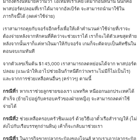
มาถึงตรงนี้หมายความว่า ไอเท็มที่เราเคยได้มาก่อนหน้านี้ นั่นก็คือ
พาสปอร์ตปลอมที่เราได้มาจากอัลเบิร์ต จะสามารถนำมาใช้ใน
ภารกิจนี้ได้ (ลดค่าใช้จ่าย)
เราสามารถคุยกับจอร์จอีกครั้งเพื่อให้เค้าคำนวนค่าใช้จ่ายที่เราจะ
ต้องจ่ายหลังจากหักคนที่คิดว่าจะช่วยเราได้ เราก็จะได้ตัวเลขสุดท้าย
หลังจากนั้นเราก็แค่หาเงินมาให้กับจอร์จ เกมก็จะตัดจบเป็นคัทซีนใน
ตอนจบเกมทันที
จากตัวเลขเริ่มต้น $145,000 เราสามารถลดหย่อนได้จาก พาสปอร์ต
ปลอม (แนะนำให้เอาไปช่วยอินก้าหนีดีกว่าเพราะไม่มีก็ไม่เป็นไร)
และจากการช่วยเหลือคนอื่นๆ (คร่าวๆ) ตามนี้
กรณีที่1
หากเราช่วยลูกชายของเรา แพทริค หนีออกนอกประเทศได้
สำเร็จ (ย้ายไปอยู่กับครอบครัวของฝ่ายหญิง) จะสามารถลดค่าใช้
จ่ายได้
กรณีที่2
ช่วยเหลือครอบครัวชิมเมอร์ ด้วยวิธีเอาตั๋วเรือสำราญให้ (ไม่
ส่งไปกับเรือบรรทุกถ่านหิน) เค้าก็จะกลับมาช่วยเรา
กรณีที่3
ในภารกิจขายปลากระป๋องของโจนส์ หากเราเอาปลากระป๋อ