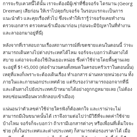
การจะรับเควสนี้ได้นั้น เราจะต้องมีผู้เช่าที่ชื่อจอร์จ ไดรมาน (Georg
e
s
e
y
r
Dreiman) เสียก่อน ให้เราไปคุยกับจอร์จ ในรอบแรกจะเป็นการ
b
e
L
e
แนะนำตัว และคุยเรื่องทั่วไป ซึ่งจะทำให้เรารู้ว่าจอร์จเคยทำงาน
ตรวจเอกสาร ตรวจคนเข้าเมืองมาก่อน (ก่อนจะมีปัญหาในที่ทำงาน
o
n
i
และลาออกมาอยู่ที่นี่)
o
g
n
k
e
k
หลังจากที่เราสอบถามเรื่องสถานการณ์ที่เขตชายแดนในตอนนี้ ว่าจะ
สามารถเดินทางไปต่างประเทศได้ไหม จอร์จจะบอกว่าเดินทางได้
r
สบาย แต่อาจจะต้องใช้เงินเยอะหน่อย ซึ่งค่าใช้จ่ายโดยพื้นฐานเลย
จะอยู่ที่ $145,000 (ต่อจำนวนคนทั้งหมดในครอบครัวเราในตอนนั้น)
เหตุที่แพงก็เพราะจะต้องเดินเรื่อง ทำเอกสาร ผ่านหลายหน่วยงาน ทั้ง
ภายในและภายนอกประเทศด้วย แต่รับรองว่าสามารถออกจากที่นี่
และเดินทางไปยังประเทศเป้าหมายได้อย่างถูกกฎหมายเลย (ไม่ต้อง
หลบซ่อนเหมือนพวกลักลอบเข้าเมือง)
แน่นอนว่าตัวเลขค่าใช้จ่ายใครฟังก็ต้องตกใจ และเราน่าจะไม่
สามารถมีเงินขนาดนั้นได้ เราจึงถามต่อไปว่ามีวิธีที่จะลดค่าใช้จ่าย
บ้างไหม จอร์จก็จะบอกว่า ถ้าเรามีเอกสารต่างๆ หรือเพื่อนที่เต็มใจจะ
ช่วย (ทั้งในประเทศและต่างประเทศ) ก็สามารถต่อรองราคาได้ เมื่อ