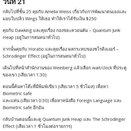
วันที่ 21
e
s
e
y
r
กลับไปที่ชั้น 25 คุยกับ Amelia Weiss เกี่ยวกับการพัฒนาตนเองและ
b
e
L
e
มอบใบปลิว Wings ให้เธอ ทำให้เราได้รับเงิน $250
o
n
i
คุยกับ Dawking และคุยเรื่อง กองขยะควอนตัม – Quantum Junk
o
g
n
Heap (อยู่ในการสนทนาทั่วไป)
k
e
k
จากนั้นคุยกับ Horatio และคุยเรื่อง ผลกระทบของชโรดิงเงอร์ –
r
Schrodinger Effect (อยู่ในการสนทนาทั่วไป)
เดินไปที่หน้าสำนักงานของ Weinberg แล้วเลือก wait/clock ที่ประตู
ของเขา (เสียเวลา 1:30)
ตอนนี้ค้นหาโต๊ะที่มีพิมพ์เขียว (เสียเวลา 5 ชั่วโมง!) เพื่อหา
Biometric safe
และแท่น (เสียเวลา 0:30) เพื่อหาหนังสือ Foreign Language และ
Biometric safe อีกอัน
กลับบ้านตอนนี้และดู Quantum Junk Heap และ The Schrodinger
Effect (เสียเวลา 1 ชั่วโมงต่อรายการ)