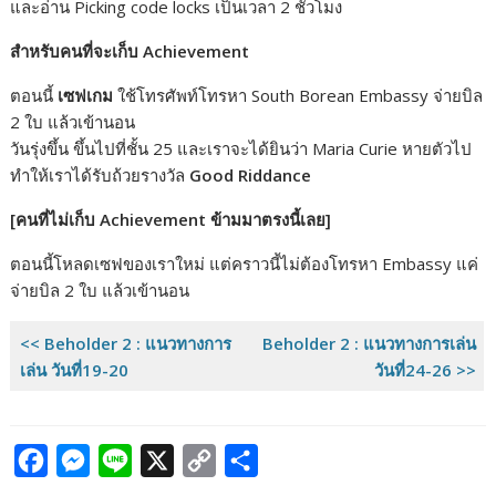
และอ่าน Picking code locks เป็นเวลา 2 ชั่วโมง
สำหรับคนที่จะเก็บ Achievement
ตอนนี้
เซฟเกม
ใช้โทรศัพท์โทรหา South Borean Embassy จ่ายบิล
2 ใบ แล้วเข้านอน
วันรุ่งขึ้น ขึ้นไปที่ชั้น 25 และเราจะได้ยินว่า Maria Curie หายตัวไป
ทำให้เราได้รับถ้วยรางวัล
Good Riddance
[คนที่ไม่เก็บ Achievement ข้ามมาตรงนี้เลย]
ตอนนี้โหลดเซฟของเราใหม่ แต่คราวนี้ไม่ต้องโทรหา Embassy แค่
จ่ายบิล 2 ใบ แล้วเข้านอน
<< Beholder 2 : แนวทางการ
Beholder 2 : แนวทางการเล่น
เล่น วันที่19-20
วันที่24-26 >>
F
M
L
X
C
S
a
e
i
o
h