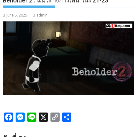
Beholder 2 : แนวทางการเล่น วันที่21-23
June 5, 2025
admin
F
M
L
X
C
S
a
e
i
o
h
c
s
n
p
a