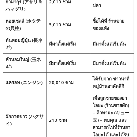
ฮามากุริ (アサリ＆
2,010 ชาม
ปลา
ハマグリ)
หอยเชลล์ (ホタテ
ซื้อได้ที่
ร้านขาย
5,010 ชาม
の貝柱)
ของแห้ง
ต้นหอมญี่ปุ่น (長ネ
มีมาตั้งแต่เริ่ม
มีมาตั้งแต่เริ่มต้น
ギ)
หัวหอมใหญ่ (玉ネ
มีมาตั้งแต่เริ่ม
มีมาตั้งแต่เริ่มต้น
ギ)
ได้รับจาก
ชาวนาที่
แครอท (ニンジン)
20,010 ชาม
หมู่บ้านอาคัตสึกิ
เมื่อลูกชายของยา
โอยะ (ร้านขายผัก)
– คิวทามะ (キュー
ผักกาดขาว (ハクサ
210 ชาม
玉) – พบคุณ
และ
イ)
สามารถไปที่ร้านยา
โอยะได้ และได้รับ