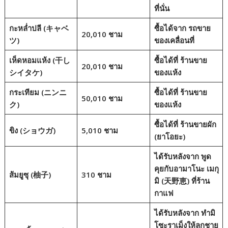
ที่นั่น
กะหล่ำปลี (キャベ
ซื้อได้จาก
รถขาย
20,010 ชาม
ツ)
ของเคลื่อนที่
เห็ดหอมแห้ง (干し
ซื้อได้ที่
ร้านขาย
20,010 ชาม
シイタケ)
ของแห้ง
กระเทียม (ニンニ
ซื้อได้ที่
ร้านขาย
50,010 ชาม
ク)
ของแห้ง
ซื้อได้ที่
ร้านขายผัก
ขิง (ショウガ)
5,010 ชาม
(ยาโอยะ)
ได้รับหลังจาก
พูด
คุยกับอามาโนะ เมกุ
ส้มยูซุ (柚子)
310 ชาม
มิ
(天野恵) ที่ร้าน
กาแฟ
ได้รับหลังจาก
ทำมิ
โซะราเม็งให้ลูกชาย