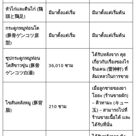
หัวไก่และตีนไก่ (鶏
มีมาตั้งแต่เริ่ม
มีมาตั้งแต่เริ่มต้น
頭と鶏足)
กระดูกหมูท่อนโต
(豚骨ゲンコツ原
มีมาตั้งแต่เริ่ม
มีมาตั้งแต่เริ่มต้น
型)
ได้รับหลังจาก
คุย
ซุปกระดูกหมูท่อน
เกี่ยวกับเรื่องของไร
โตสีขาวขุ่น (豚骨
36,010 ชาม
จินเคน
(雷神軒) ที่
ゲンコツ白湯)
ล้มเหลวในการขาย
เมื่อลูกชายของยา
โอยะ (ร้านขายผัก)
ไขสันหลังหมู (豚背
– คิวทามะ (キュー
210 ชาม
脂)
玉) – สามารถไปที่
ร้านขายเนื้อได้
และ
ได้รับที่นั่น