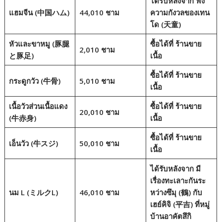
ได้รับหลังจาก
ฟัง
แฮมจีน (中国ハム)
44,010 ชาม
ความกังวลของเทน
โด
(天童)
หัวและขาหมู (豚腿
ซื้อได้ที่
ร้านขาย
2,010 ชาม
と豚足)
เนื้อ
ซื้อได้ที่
ร้านขาย
กระดูกวัว (牛骨)
5,010 ชาม
เนื้อ
เนื้อวัวส่วนเนื้อแดง
ซื้อได้ที่
ร้านขาย
20,010 ชาม
(牛赤身)
เนื้อ
ซื้อได้ที่
ร้านขาย
เอ็นวัว (牛スジ)
50,010 ชาม
เนื้อ
ได้รับหลังจาก
มี
เรื่องทะเลาะกันระ
นม L (ミルクL)
46,010 ชาม
หว่างซึมุ (鶴) กับ
เฮย์คิจิ
(平吉)
ที่หมู่
บ้านอาคัตสึกิ