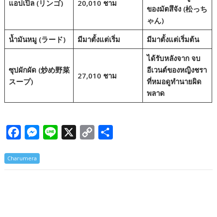
แอปเปิ้ล (リンゴ)
20,010 ชาม
ของมัตสึจัง
(松っち
ゃん)
น้ำมันหมู (ラード)
มีมาตั้งแต่เริ่ม
มีมาตั้งแต่เริ่มต้น
ได้รับหลังจาก
จบ
ซุปผักผัด (炒め野菜
อีเวนต์ของหญิงชรา
27,010 ชาม
スープ)
ที่หมอดูทำนายผิด
พลาด
F
M
L
X
C
S
a
e
i
o
h
Charumera
c
s
n
p
a
e
s
e
y
r
b
e
L
e
o
n
i