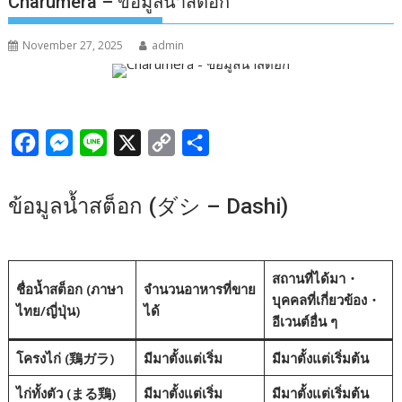
Charumera – ข้อมูลน้ำสต็อก
November 27, 2025
admin
F
M
L
X
C
S
a
e
i
o
h
c
s
n
p
a
ข้อมูลน้ำสต็อก (ダシ – Dashi)
e
s
e
y
r
b
e
L
e
o
n
i
สถานที่ได้มา・
ชื่อน้ำสต็อก (ภาษา
จำนวนอาหารที่ขาย
บุคคลที่เกี่ยวข้อง・
o
g
n
ไทย/ญี่ปุ่น)
ได้
อีเวนต์อื่น ๆ
k
e
k
r
โครงไก่ (鶏ガラ)
มีมาตั้งแต่เริ่ม
มีมาตั้งแต่เริ่มต้น
ไก่ทั้งตัว (まる鶏)
มีมาตั้งแต่เริ่ม
มีมาตั้งแต่เริ่มต้น