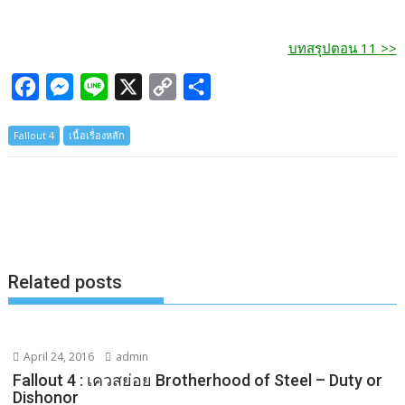
บทสรุปตอน 11 >>
F
M
L
X
C
S
a
e
i
o
h
Fallout 4
เนื้อเรื่องหลัก
c
s
n
p
a
e
s
e
y
r
b
e
L
e
o
n
i
o
g
n
k
e
k
Related posts
r
April 24, 2016
admin
Fallout 4 : เควสย่อย Brotherhood of Steel – Duty or
Dishonor