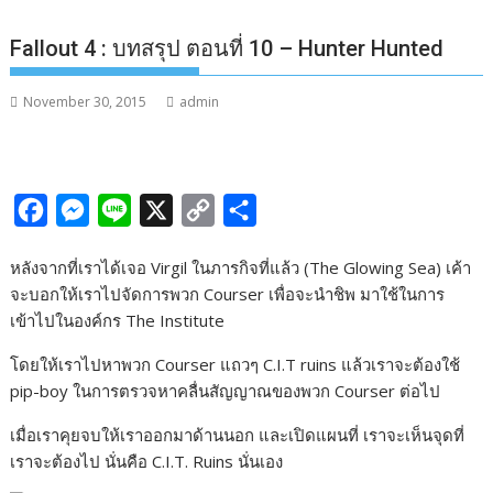
Fallout 4 : บทสรุป ตอนที่ 10 – Hunter Hunted
November 30, 2015
admin
F
M
L
X
C
S
a
e
i
o
h
หลังจากที่เราได้เจอ Virgil ในภารกิจที่แล้ว (The Glowing Sea) เค้า
c
s
n
p
a
จะบอกให้เราไปจัดการพวก Courser เพื่อจะนำชิพ มาใช้ในการ
e
s
e
y
r
เข้าไปในองค์กร The Institute
b
e
L
e
โดยให้เราไปหาพวก Courser แถวๆ C.I.T ruins แล้วเราจะต้องใช้
o
n
i
pip-boy ในการตรวจหาคลื่นสัญญาณของพวก Courser ต่อไป
o
g
n
เมื่อเราคุยจบให้เราออกมาด้านนอก และเปิดแผนที่ เราจะเห็นจุดที่
k
e
k
เราจะต้องไป นั่นคือ C.I.T. Ruins นั่นเอง
r