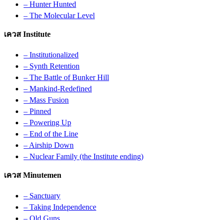
– Hunter Hunted
– The Molecular Level
เควส Institute
– Institutionalized
– Synth Retention
– The Battle of Bunker Hill
– Mankind-Redefined
– Mass Fusion
– Pinned
– Powering Up
– End of the Line
– Airship Down
– Nuclear Family (the Institute ending)
เควส Minutemen
– Sanctuary
– Taking Independence
– Old Guns