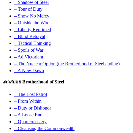
– Shadow of Steel
– Tour of Duty
– Show No Mercy
– Outside the Wire
– Liberty Reprimed
– Blind Betrayal
– Tactical Thinking
– Spoils of War
– Ad Victoriam
– The Nuclear Option (the Brotherhood of Steel ending)
– A New Dawn
เควสย่อย Brotherhood of Steel
– The Lost Patrol
– From Within
– Duty or Dishonor
– A Loose End
– Quartermastery
– Cleansing the Commonwealth