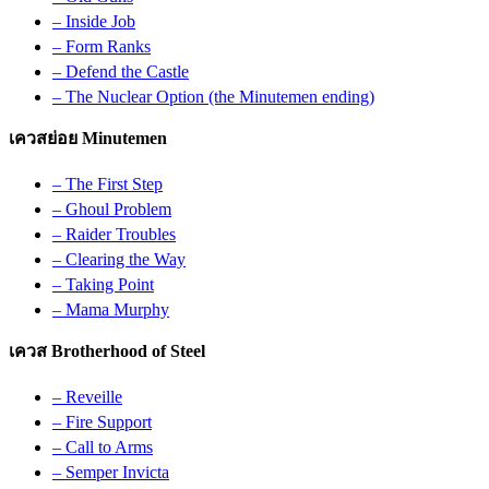
– Inside Job
– Form Ranks
– Defend the Castle
– The Nuclear Option (the Minutemen ending)
เควสย่อย Minutemen
– The First Step
– Ghoul Problem
– Raider Troubles
– Clearing the Way
– Taking Point
– Mama Murphy
เควส Brotherhood of Steel
– Reveille
– Fire Support
– Call to Arms
– Semper Invicta