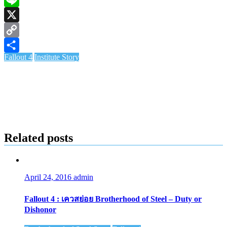
Line
X
Copy
Fallout 4
Institute Story
Link
Share
Related posts
April 24, 2016
admin
Fallout 4 : เควสย่อย Brotherhood of Steel – Duty or
Dishonor