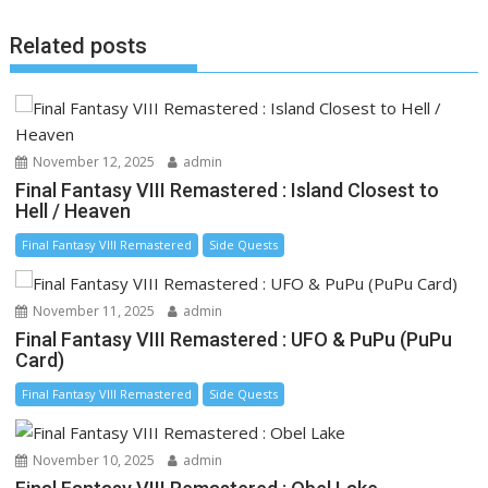
k
e
k
Related posts
r
November 12, 2025
admin
Final Fantasy VIII Remastered : Island Closest to
Hell / Heaven
Final Fantasy VIII Remastered
Side Quests
November 11, 2025
admin
Final Fantasy VIII Remastered : UFO & PuPu (PuPu
Card)
Final Fantasy VIII Remastered
Side Quests
November 10, 2025
admin