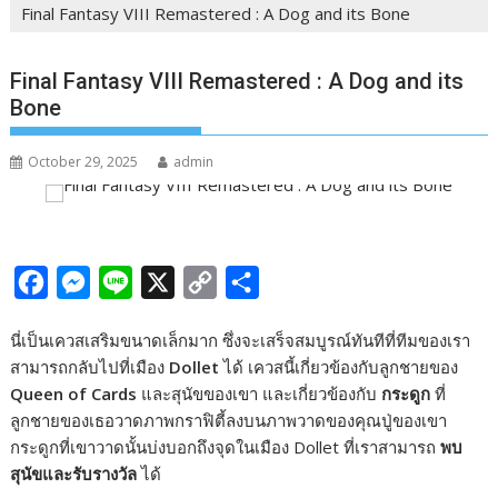
Final Fantasy VIII Remastered : A Dog and its Bone
Final Fantasy VIII Remastered : A Dog and its
Bone
October 29, 2025
admin
F
M
L
X
C
S
a
e
i
o
h
นี่เป็นเควสเสริมขนาดเล็กมาก ซึ่งจะเสร็จสมบูรณ์ทันทีที่ทีมของเรา
c
s
n
p
a
สามารถกลับไปที่เมือง
Dollet
ได้ เควสนี้เกี่ยวข้องกับลูกชายของ
e
s
e
y
r
Queen of Cards
และสุนัขของเขา และเกี่ยวข้องกับ
กระดูก
ที่
b
e
L
e
ลูกชายของเธอวาดภาพกราฟิตี้ลงบนภาพวาดของคุณปู่ของเขา
กระดูกที่เขาวาดนั้นบ่งบอกถึงจุดในเมือง Dollet ที่เราสามารถ
พบ
o
n
i
สุนัขและรับรางวัล
ได้
o
g
n