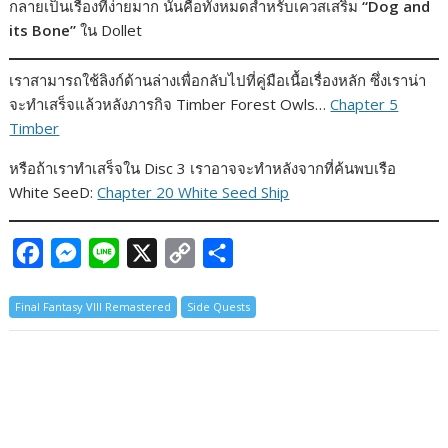
กลายเป็นเรื่องที่ง่ายมาก นั่นคือทั้งหมดสำหรับเควสเสริม
“Dog and
its Bone”
ใน Dollet
เราสามารถใช้ลิงก์ด้านล่างเพื่อกลับไปที่คู่มือเนื้อเรื่องหลัก ซึ่งเราน่า
จะทำเสร็จแล้วหลังภารกิจ Timber Forest Owls…
Chapter 5
Timber
หรือถ้าเราทำเสร็จใน Disc 3 เราอาจจะทำหลังจากที่ค้นพบเรือ
White SeeD:
Chapter 20 White Seed Ship
F
M
L
X
C
S
a
e
i
o
h
Final Fantasy VIII Remastered
Side Quests
c
s
n
p
a
e
s
e
y
r
b
e
L
e
o
n
i
o
g
n