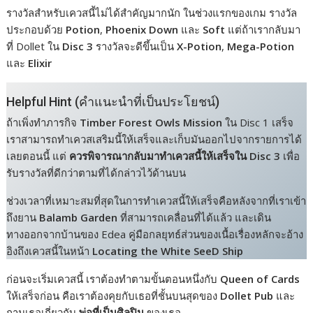
k
e
k
รางวัลสำหรับเควสนี้ไม่ได้สำคัญมากนัก ในช่วงแรกของเกม รางวัล
ประกอบด้วย
Potion
,
Phoenix Down
และ
Soft
แต่ถ้าเรากลับมา
r
ที่ Dollet ใน
Disc 3
รางวัลจะดีขึ้นเป็น
X-Potion
,
Mega-Potion
และ
Elixir
Helpful Hint (คำแนะนำที่เป็นประโยชน์)
ถ้าเพิ่งทำภารกิจ
Timber Forest Owls Mission
ใน Disc 1 เสร็จ
เราสามารถทำเควสเสริมนี้ให้เสร็จและเก็บมันออกไปจากรายการได้
เลยตอนนี้ แต่
ควรพิจารณากลับมาทำเควสนี้ให้เสร็จใน Disc 3
เพื่อ
รับรางวัลที่ดีกว่าตามที่ได้กล่าวไว้ด้านบน
ช่วงเวลาที่เหมาะสมที่สุดในการทำเควสนี้ให้เสร็จคือหลังจากที่เราเข้า
ถึงยาน
Balamb Garden
ที่สามารถเคลื่อนที่ได้แล้ว และเดิน
ทางออกจากบ้านของ Edea คู่มือกลยุทธ์ส่วนของเนื้อเรื่องหลักจะอ้าง
อิงถึงเควสนี้ในหน้า
Locating the White SeeD Ship
ก่อนจะเริ่มเควสนี้ เราต้องทำตามขั้นตอนหนึ่งกับ
Queen of Cards
ให้เสร็จก่อน คือเราต้องคุยกับเธอที่ชั้นบนสุดของ
Dollet Pub
และ
ถามเธอเกี่ยวกับ
พ่อที่เป็นศิลปิน
ของเธอ