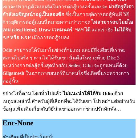
เขาจะปรากฏตัวแบบสุ่มในการต่อสู้บางครั้งและจะ
ผ่าศัตรูที่เรา
กำลังเผชิญหน้าอยู่เป็นสองซีก
ซึ่งเป็นการยุติการต่อสู้ทันที วิธี
การยุติการต่อสู้แบบนี้หมายความว่าเราจะ
ไม่สามารถขโมยไอ
เทม (steal items), Draw เวทมนตร์, ฯลฯ ได้
และเรายัง
ไม่ได้รับ
AP หรือ EXP
เมื่อการต่อสู้จบลง
Odin สามารถได้รับมาในช่วงท้ายเกม และมีสิ่งเดียวที่เราจะ
พลาดไปจริง ๆ หากไม่ได้รับเขา นั่นคือในช่วงท้าย Disc 3
ระหว่างการต่อสู้ครั้งสุดท้ายกับ
Seifer
, Odin จะถูกแทนที่ด้วย
Gilgamesh
ในฉากภาพยนตร์ที่น่าสนใจซึ่งเกิดขึ้นระหว่างการ
ต่อสู้นั้น
อย่างไรก็ตาม โดยทั่วไปแล้ว
ไม่แนะนำให้ได้รับ Odin
ด้วย
เหตุผลเหล่านี้ สำหรับผู้ที่เลือกที่จะได้รับเขา โปรดอ่านต่อสำหรับ
ข้อมูลเพิ่มเติมเกี่ยวกับวิธีนำเขาออกจากซากปรักหักพัง…
Enc-None
คำเตือนที่เป็นประโยชน์: