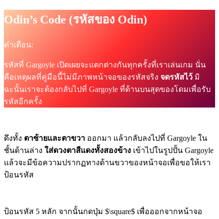
Odin’s Code (รหัสของ Odin)
คำเตือน:
รหัสที่ Gargoyle เปิดเผยจะแตกต่างกันทุกครั้งที่เราเล่นเกม นั่น
คือเหตุผลที่คู่มือนี้ไม่มีภาพหน้าจอของรหัสจริง
จดรหัสไว้
มิ
ฉะนั้นเราจะต้องกลับไปที่ Gargoyle ที่ด้านบนสุดของโดมเพื่อรับ
รหัสอีกครั้ง
ดึงทั้ง
ตาซ้ายและตาขวา
ออกมา แล้วกลับลงไปที่ Gargoyle ใน
ชั้นด้านล่าง
ใส่ดวงตาสีแดงทั้งสองข้าง
เข้าไปในรูปปั้น Gargoyle
แล้วจะมีข้อความปรากฏทางด้านขวาของหน้าจอเพื่อขอให้เรา
ป้อนรหัส
ป้อนรหัส 5 หลัก จากนั้นกดปุ่ม $\square$ เพื่อออกจากหน้าจอ