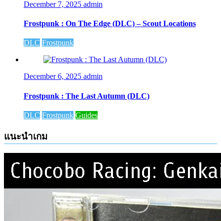
December 7, 2025
admin
Frostpunk : On The Edge (DLC) – Scout Locations
DLC
Frostpunk
December 6, 2025
admin
Frostpunk : The Last Autumn (DLC)
DLC
Frostpunk
Guides
แนะนำเกม