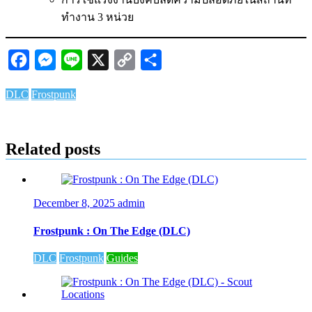
ทำงาน 3 หน่วย
Facebook
Messenger
Line
X
Copy
Share
Link
DLC
Frostpunk
Related posts
December 8, 2025
admin
Frostpunk : On The Edge (DLC)
DLC
Frostpunk
Guides