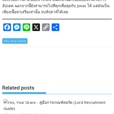
อัปเดต นอกจากนี้ยังสามารถไปที่คุกเพื่อคุยกับ Jonas ได้ แต่มันเป็น
เพียงเนื้อหาเสริมเท่านั้น จบสัปดาห์ได้เลย
F
M
L
X
C
S
a
e
i
o
h
Yes, Your Grace
c
s
n
p
a
e
s
e
y
r
b
e
L
e
o
n
i
o
g
n
k
e
k
Related posts
r