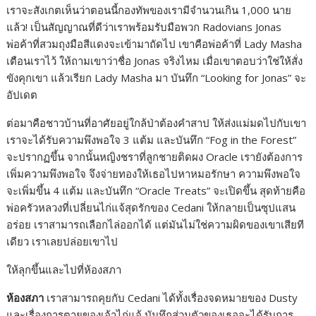
เราจะสังเกตเห็นว่าตอนนี้กองทัพของเรามีจำนวนเกิน 1,000 นาย
แล้ว! เป็นสัญญาณที่ดีว่าเราพร้อมรับมือพวก Radovians Jonas
พ่อค้าที่สวมถุงมือสีแดงจะเข้ามาถัดไป เขาคือพ่อค้าที่ Lady Masha
เตือนเราไว้ ให้ถามเขาว่าชื่อ Jonas จริงไหม เมื่อเขาตอบว่าใช่ให้สั่ง
ขังคุกเขา แล้วเรียก Lady Masha มา บันทึก “Looking for Jonas” จะ
อัปเดต
ต่อมาคือชาวบ้านที่อาศัยอยู่ใกล้ป่าต้องคำสาป ให้ส่งแม่มดไปกับเขา
เราจะได้รับความพึงพอใจ 3 แต้ม และบันทึก “Fog in the Forest”
จะปรากฏขึ้น จากนั้นหญิงชราที่ลูกชายติดผง Oracle เรายังต้องการ
เพิ่มความพึงพอใจ จึงจ่ายทองให้เธอไปหาหมอรักษา ความพึงพอใจ
จะเพิ่มขึ้น 4 แต้ม และบันทึก “Oracle Treats” จะเปิดขึ้น สุดท้ายคือ
พ่อครัวหลวงที่เปลี่ยนไก่แจ้สุดรักของ Cedani ให้กลายเป็นซุปแสน
อร่อย เราสามารถเลือกไล่ออกได้ แต่มันไม่ใช่ความผิดของเขาเสียที
เดียว เราเลยปล่อยเขาไป
ให้ลุกขึ้นและไปที่ห้องสภา
ห้องสภา
เราสามารถคุยกับ Cedani ได้ทั้งเรื่องจดหมายของ Dusty
และเรื่องการตายของเจ้าไก่แจ้ บันทึกส่วนตัวของเธอจะได้รับการ