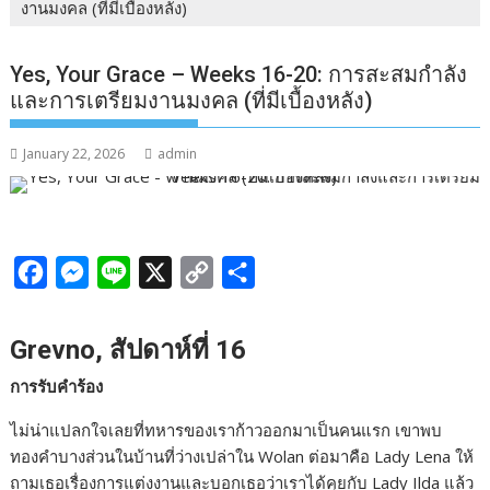
งานมงคล (ที่มีเบื้องหลัง)
Yes, Your Grace – Weeks 16-20: การสะสมกำลัง
และการเตรียมงานมงคล (ที่มีเบื้องหลัง)
January 22, 2026
admin
F
M
L
X
C
S
a
e
i
o
h
c
s
n
p
a
Grevno, สัปดาห์ที่ 16
e
s
e
y
r
การรับคำร้อง
b
e
L
e
ไม่น่าแปลกใจเลยที่ทหารของเราก้าวออกมาเป็นคนแรก เขาพบ
o
n
i
ทองคำบางส่วนในบ้านที่ว่างเปล่าใน Wolan ต่อมาคือ Lady Lena ให้
o
g
n
ถามเธอเรื่องการแต่งงานและบอกเธอว่าเราได้คุยกับ Lady Ilda แล้ว