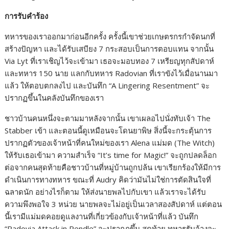
การรับคำร้อง
ทหารของเราออกมาก่อนอีกครั้ง ครั้งนี้เขาช่วยเกษตรกรกำจัดนกที่
สร้างปัญหา และได้รับเสบียง 7 กระสอบเป็นการตอบแทน จากนั้น
Via Lyt ที่เราเชิญไว้จะเข้ามา เธอจะมอบทอง 7 เหรียญทุกสัปดาห์
และทหาร 150 นาย แลกกับทหาร Radovian ที่เราขังไว้เมื่อนานมา
แล้ว ให้ตอบตกลงไป และบันทึก “A Lingering Resentment” จะ
ปรากฏขึ้นในคลังบันทึกของเรา
ชาวบ้านคนหนึ่งจะตามมาหลังจากนั้น เขาเผลอไปนั่งทับเจ้า The
Stabber เข้า และตอนนี้ดูเหมือนจะโดนยาพิษ สิ่งนี้จะกระตุ้นการ
ปรากฏตัวของเจ้าหน้าที่คนใหม่ของเรา Alena แม่มด (The Witch)
ให้รับเธอเข้ามา ความสำเร็จ “It’s time for Magic!” จะถูกปลดล็อก
ต่อจากคนสุดท้ายคือชาวบ้านที่หมู่บ้านถูกปล้น เขาเรียกร้องให้มีการ
ดำเนินการทางทหาร ขณะที่ Audry คิดว่ามันไม่ใช่การตัดสินใจที่
ฉลาดนัก อย่างไรก็ตาม ให้ส่งนายพลไปกับเขา แล้วเราจะได้รับ
ความพึงพอใจ 3 หน่วย นายพลจะไม่อยู่เป็นเวลาสองสัปดาห์ แต่ตอน
นี้เรามีแม่มดคอยดูแลงานที่เกี่ยวข้องกับเจ้าหน้าที่แล้ว บันทึก
“Radovia Attack in Pendle” จะปรากฏขึ้น สุดท้าย ทหารรับจ้างจะ