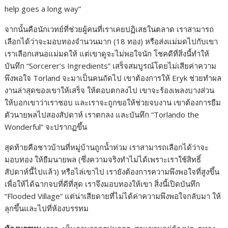
help goes a long way”
จากนั้นคือนักเวทย์ที่ช่วยผู้คนที่เราเคยปฏิเสธในตลาด เราสามารถ
เลือกได้ว่าจะมอบทองจำนวนมาก (18 ทอง) หรือส่งแม่มดไปกับเขา
เราเลือกเสนอแม่มดให้ แต่เขาดูจะไม่พอใจนัก โชคดีที่สิ่งนี้ทำให้
บันทึก “Sorcerer’s Ingredients” เสร็จสมบูรณ์โดยไม่เสียค่าความ
พึงพอใจ Torland จะมาเป็นคนถัดไป เขาต้องการให้ Eryk ช่วยทำผล
งานล่าสุดของเขาให้เสร็จ ให้ตอบตกลงไป เขาจะร้องเพลงบางส่วน
ให้บอกเขาว่าเราชอบ และเราจะถูกขอให้ช่วยจบงาน เขาต้องการยืม
ตัวนายพลไปสองสัปดาห์ เราตกลง และบันทึก “Torlando the
Wonderful” จะปรากฏขึ้น
สุดท้ายคือชาวบ้านที่หมู่บ้านถูกน้ำท่วม เราสามารถเลือกได้ว่าจะ
มอบทอง ให้ยืมนายพล (ซึ่งความจริงทำไม่ได้เพราะเราใช้สิทธิ์
สัปดาห์นี้ไปแล้ว) หรือไล่เขาไป เรายังต้องการความพึงพอใจที่สูงขึ้น
เพื่อให้ได้ฉากจบที่ดีที่สุด เราจึงมอบทองให้เขา สิ่งนี้เปิดบันทึก
“Flooded Village” แต่น่าเสียดายที่ไม่ได้ค่าความพึงพอใจกลับมา ให้
ลุกขึ้นและไปที่ห้องบรรทม