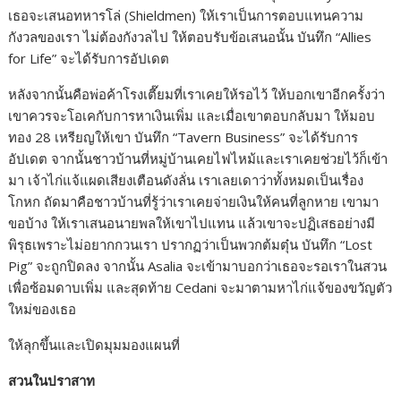
k
e
k
เธอจะเสนอทหารโล่ (Shieldmen) ให้เราเป็นการตอบแทนความ
r
กังวลของเรา ไม่ต้องกังวลไป ให้ตอบรับข้อเสนอนั้น บันทึก “Allies
for Life” จะได้รับการอัปเดต
หลังจากนั้นคือพ่อค้าโรงเตี๊ยมที่เราเคยให้รอไว้ ให้บอกเขาอีกครั้งว่า
เขาควรจะโอเคกับการหาเงินเพิ่ม และเมื่อเขาตอบกลับมา ให้มอบ
ทอง 28 เหรียญให้เขา บันทึก “Tavern Business” จะได้รับการ
อัปเดต จากนั้นชาวบ้านที่หมู่บ้านเคยไฟไหม้และเราเคยช่วยไว้ก็เข้า
มา เจ้าไก่แจ้แผดเสียงเตือนดังลั่น เราเลยเดาว่าทั้งหมดเป็นเรื่อง
โกหก ถัดมาคือชาวบ้านที่รู้ว่าเราเคยจ่ายเงินให้คนที่ลูกหาย เขามา
ขอบ้าง ให้เราเสนอนายพลให้เขาไปแทน แล้วเขาจะปฏิเสธอย่างมี
พิรุธเพราะไม่อยากกวนเรา ปรากฏว่าเป็นพวกต้มตุ๋น บันทึก “Lost
Pig” จะถูกปิดลง จากนั้น Asalia จะเข้ามาบอกว่าเธอจะรอเราในสวน
เพื่อซ้อมดาบเพิ่ม และสุดท้าย Cedani จะมาตามหาไก่แจ้ของขวัญตัว
ใหม่ของเธอ
ให้ลุกขึ้นและเปิดมุมมองแผนที่
สวนในปราสาท