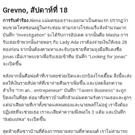
Grevno, สัปดาห์ที่ 18
การรับคำร้อง
Alena แม่มดของเราจะออกมาเป็นคนแรก ปรากฏว่า
พบขวดโหลซ่อนอยู่ในกระท่อม ท่ามกลางโรสแมรี่แห้งจำนวนมาก
บันทึก “Investigation” จะได้รับการอัปเดต จากนั้นคือ Masha การ
รับเธอเข้าพวกนั้นง่ายพอๆ กับ Lady Ada เราต้องจ่ายเงินให้เธอ 28
ทองก่อน จากนั้นต้องตามหาและจับกุมชายที่สวมถุงมือสีแดงชื่อ
Jonas เมื่อเราพบเขาเพื่อรับเธอเข้าทีม บันทึก “Looking for Jonas”
จะเปิดขึ้น
หลังจากนั้นคือพ่อค้าที่เราเคยช่วยเปิดและปกป้องโรงเตี๊ยม สิ่งนี้จะส่ง
ผลให้เงินรายสัปดาห์ที่เขาจ่ายคืนเราเพิ่มขึ้น และปลดล็อกความ
สำเร็จ “I’m an… entrepeneur!” บันทึก “Tavern Business” จะถูก
ปิดลงในที่สุด ต่อมาคือชาวบ้านที่กลัวแม่มดตามรังควานเธอและลูกๆ
แต่น่าเสียดายที่เราทั้งขาดแคลนทองและนายพลก็ไม่อยู่ เราจึงต้อง
ปฏิเสธที่จะช่วยเธอ เราจะเสียค่าความพึงพอใจ 3 แต้ม และบันทึก
“Babushka” จะเปิดขึ้น
สุดท้ายคือชาวบ้านที่ต้องการขยายสถานที่สวดมนต์ เราไม่สามารถ